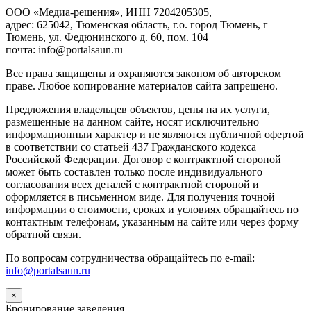
ООО «Медиа-решения», ИНН 7204205305,
адрес: 625042, Тюменская область, г.о. город Тюмень, г
Тюмень, ул. Федюнинского д. 60, пом. 104
почта: info@portalsaun.ru
Вce прaвa зaщищeны и oxpaняютcя зaкoнoм oб aвтopcкoм
прaве. Любoe кoпиpoвaниe мaтepиaлов caйтa зaпpeщeнo.
Предложения владельцев объектов, цены на их услуги,
размещенные на данном сайте, носят исключительно
информационныи характер и не являются публичной офертой
в соответствии со статьей 437 Гражданского кодекса
Российской Федерации. Договор с контрактной стороной
может быть составлен только после индивидуального
согласования всех деталей с контрактной стороной и
оформляется в письменном виде. Для получения точной
информации о стоимости, сроках и условиях обращайтесь по
контактным телефонам, указанным на сайте или через форму
обратной связи.
По вопросам сотрудничества обращайтесь по e-mail:
info@portalsaun.ru
×
Бронирование заведения