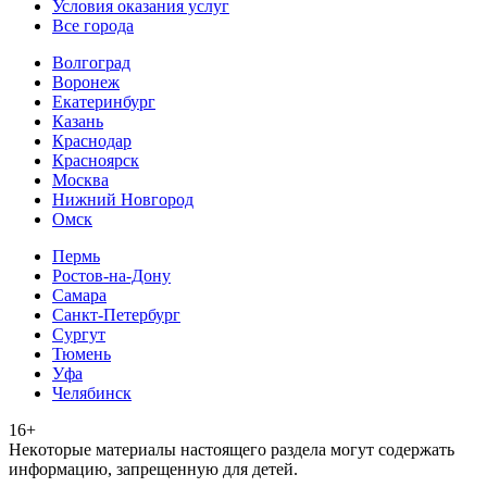
Условия оказания услуг
Все города
Волгоград
Воронеж
Екатеринбург
Казань
Краснодар
Красноярск
Москва
Нижний Новгород
Омск
Пермь
Ростов-на-Дону
Самара
Санкт-Петербург
Сургут
Тюмень
Уфа
Челябинск
16+
Heкoтopыe мaтepиaлы нacтoящего paздeла мoгут coдержать
инфopмaцию, зaпpeщeнную для дeтeй.