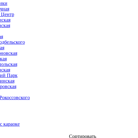
ики
чная
 Центр
нская
вская
ая
одбельского
ая
оновская
кая
польская
вская
ий Парк
инская
ровская
Рокоссовского
с караоке
Сортировать