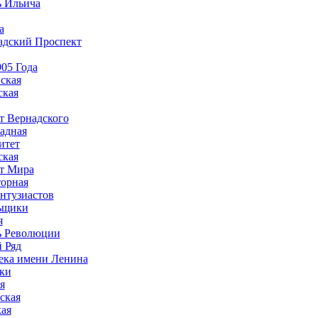
 Ильича
а
адский Проспект
05 Года
ская
ская
т Вернадского
адная
итет
ская
т Мира
орная
нтузиастов
ьщики
я
 Революции
 Ряд
ека имени Ленина
ки
я
ская
ая