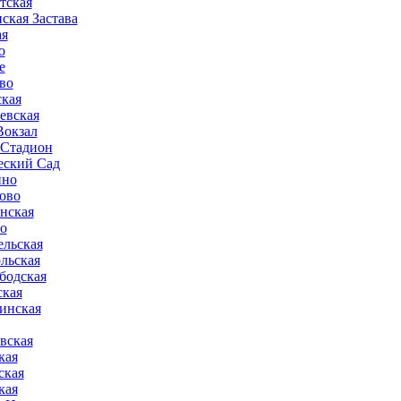
тская
ская Застава
ая
о
е
во
ская
евская
Вокзал
Стадион
еский Сад
ино
ово
нская
о
ельская
льская
бодская
ская
инская
вская
кая
ская
кая