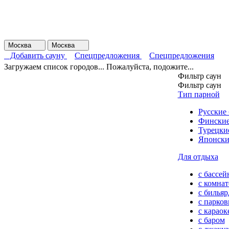
Москва
Москва
Добавить сауну
Спецпредложения
Спецпредложения
Загружаем список городов... Пожалуйста, подожите...
Фильтр саун
Фильтр саун
Тип парной
Русские
Финские
Турецки
Японски
Для отдыха
с бассей
с комна
с билья
с парков
с караок
с баром