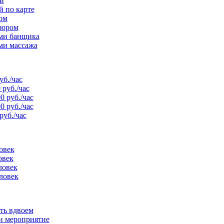
и
й по карте
ом
зором
ами банщика
ми массажа
уб./час
 руб./час
0 руб./час
0 руб./час
руб./час
овек
овек
ловек
ловек
ть вдвоем
и мероприятие