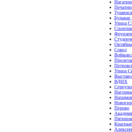
Нагатин
Печатни
Тушинск
Бульвар
Улица С
Спортив
Фрунзен
Студенч
Октябрь
Сокол
Войковс
Пролета
Петровс
Улица С
Выставо
ВДНХ
Серпухо
Нагорна
Нахимов
Новогир
Перово
Академи
Пятницк
Красные
Алексее