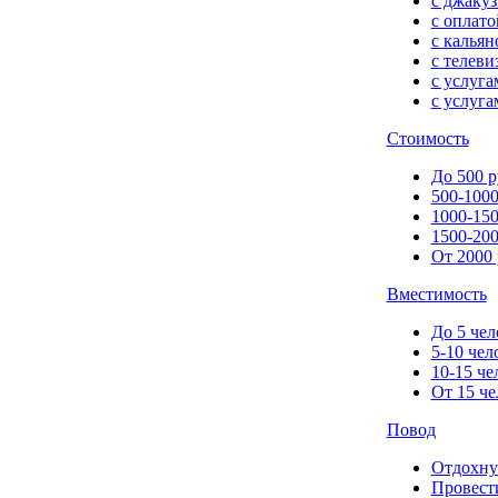
с джакуз
с оплато
с кальян
с телеви
с услуг
с услуга
Стоимость
До 500 р
500-1000
1000-150
1500-200
От 2000 
Вместимость
До 5 чел
5-10 чел
10-15 че
От 15 че
Повод
Отдохну
Провест