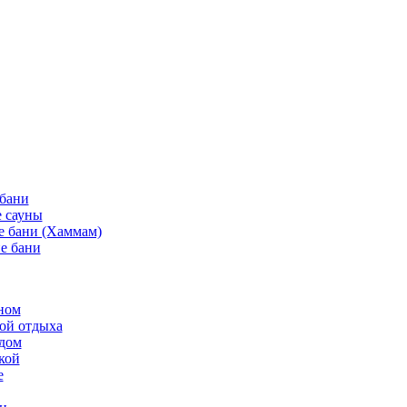
 бани
 сауны
е бани (Хаммам)
е бани
ном
той отдыха
рдом
кой
е