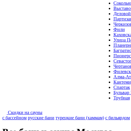
Сокольн
Выставо
Деловой
Партиза
Черкизо
Фили
Каховск
Улица П
Планерн
Баграти
Пионерс
Севасто
Чертано
Филевск
Алма-Ат
Кантеми
Спартак
Бульвар 
Трубная
Скидки на сауны
с бассейном
русские бани
турецкие бани (хаммам)
с бильярдом