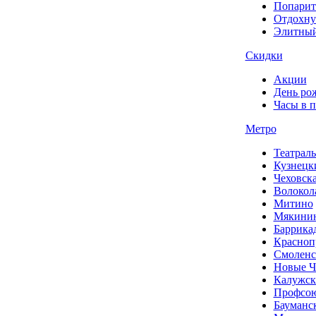
Попарит
Отдохну
Элитный
Скидки
Акции
День ро
Часы в 
Метро
Театраль
Кузнецк
Чеховск
Волокол
Митино
Мякини
Баррика
Красноп
Смоленс
Новые Ч
Калужск
Профсою
Бауманс