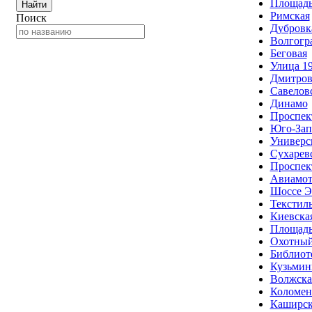
Площадь
Найти
Римская
Поиск
Дубровк
Волгогр
Беговая
Улица 19
Дмитров
Савелов
Динамо
Проспек
Юго-Зап
Универс
Сухарев
Проспек
Авиамот
Шоссе Э
Текстил
Киевска
Площадь
Охотный
Библиот
Кузьмин
Волжска
Коломен
Каширск