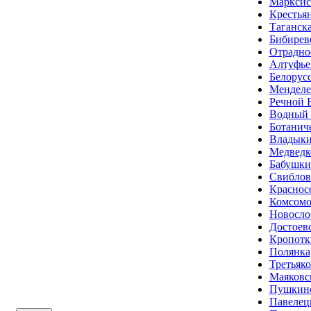
Марксис
Крестьян
Таганск
Бибирев
Отрадно
Алтуфье
Белорус
Менделе
Речной 
Водный 
Ботанич
Владык
Медведк
Бабушки
Свиблов
Краснос
Комсомо
Новосло
Достоев
Кропотк
Полянка
Третьяко
Маяковс
Пушкин
Павелец