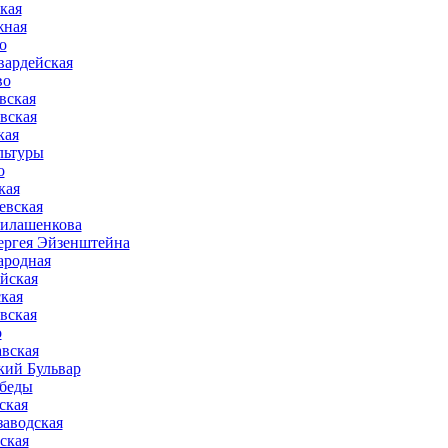
кая
жная
о
вардейская
во
вская
вская
кая
льтуры
о
кая
евская
илашенкова
ергея Эйзенштейна
родная
йская
кая
вская
о
авская
кий Бульвар
беды
ская
заводская
ская