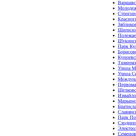
Варшавс
Молоде
Строгин
Красног
Зяблико
Шипило
Полежае
Щукинс
Парк Ку
Борисов
Кунцевс
Тимиряз
Улица М
Улица С
Междуна
Первома
Щелковс
Измайло
Марьин
Братисл
Славянс
Парк По
Сходнен
Электро
Семенов