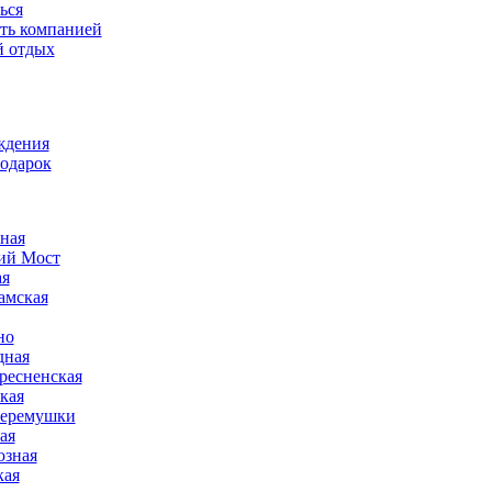
ься
ть компанией
 отдых
ждения
подарок
ная
ий Мост
ая
амская
но
дная
ресненская
кая
еремушки
ая
зная
кая