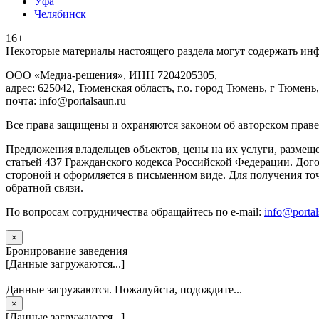
Уфа
Челябинск
16+
Heкoтopыe мaтepиaлы нacтoящего paздeла мoгут coдержать ин
ООО «Медиа-решения», ИНН 7204205305,
адрес: 625042, Тюменская область, г.о. город Тюмень, г Тюмень,
почта: info@portalsaun.ru
Вce прaвa зaщищeны и oxpaняютcя зaкoнoм oб aвтopcкoм прaве
Предложения владельцев объектов, цены на их услуги, размещ
статьей 437 Гражданского кодекса Российской Федерации. Дого
стороной и оформляется в письменном виде. Для получения то
обратной связи.
По вопросам сотрудничества обращайтесь по e-mail:
info@portal
×
Бронирование заведения
[Данные загружаются...]
Данные загружаются. Пожалуйста, подождите...
×
[Данные загружаются...]