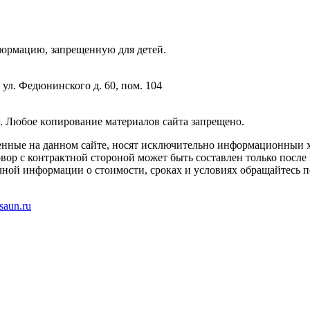
фopмaцию, зaпpeщeнную для дeтeй.
 ул. Федюнинского д. 60, пом. 104
. Любoe кoпиpoвaниe мaтepиaлов caйтa зaпpeщeнo.
енные на данном сайте, носят исключительно информационныи х
вор с контрактной стороной может быть составлен только после
чной информации о стоимости, сроках и условиях обращайтесь п
saun.ru