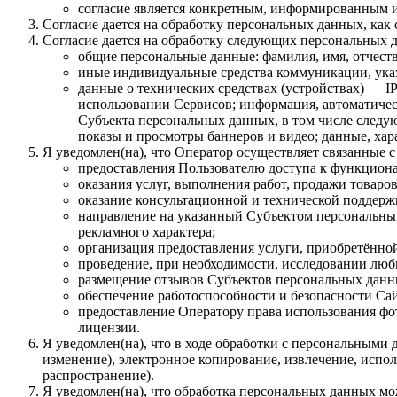
согласие является конкретным, информированным и
Согласие дается на обработку персональных данных, как с
Согласие дается на обработку следующих персональных 
общие персональные данные: фамилия, имя, отчеств
иные индивидуальные средства коммуникации, указ
данные о технических средствах (устройствах) — IP
использовании Сервисов; информация, автоматическ
Субъекта персональных данных, в том числе следую
показы и просмотры баннеров и видео; данные, ха
Я уведомлен(на), что Оператор осуществляет связанные 
предоставления Пользователю доступа к функцион
оказания услуг, выполнения работ, продажи товаров
оказание консультационной и технической поддер
направление на указанный Субъектом персональны
рекламного характера;
организация предоставления услуги, приобретённой 
проведение, при необходимости, исследовании любы
размещение отзывов Субъектов персональных данных
обеспечение работоспособности и безопасности Сай
предоставление Оператору права использования фот
лицензии.
Я уведомлен(на), что в ходе обработки с персональными 
изменение), электронное копирование, извлечение, испол
распространение).
Я уведомлен(на), что обработка персональных данных м