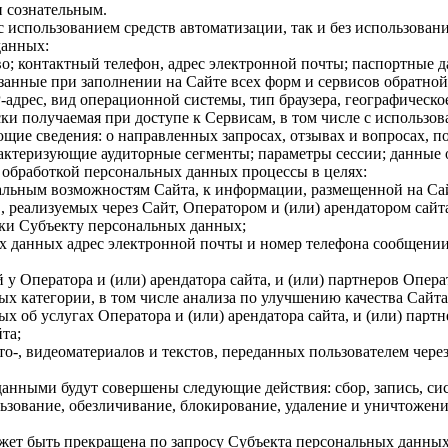
 сознательным.
 использованием средств автоматизации, так и без использовани
данных:
о; контактный телефон, адрес электронной почты; паспортные 
анные при заполнении на Сайте всех форм и сервисов обратной 
-адрес, вид операционной системы, тип браузера, географическо
и получаемая при доступе к Сервисам, в том числе с использова
щие сведения: о направленных запросах, отзывах и вопросах, п
рактеризующие аудиторные сегменты; параметры сессии; данные 
с обработкой персональных данных процессы в целях:
альным возможностям Сайта, к информации, размещенной на Са
, реализуемых через Сайт, Оператором и (или) арендатором сайта
жки Субъекту персональных данных;
х данных адрес электронной почты и номер телефона сообщении
у Оператора и (или) арендатора сайта, и (или) партнеров Опера
х категории, в том числе анализа по улучшению качества Сайта
 об услугах Оператора и (или) арендатора сайта, и (или) партн
та;
о-, видеоматериалов и текстов, переданных пользователем чере
данными будут совершены следующие действия: сбор, запись, си
ьзование, обезличивание, блокирование, удаление и уничтожение
ожет быть прекращена по запросу Субъекта персональных данны