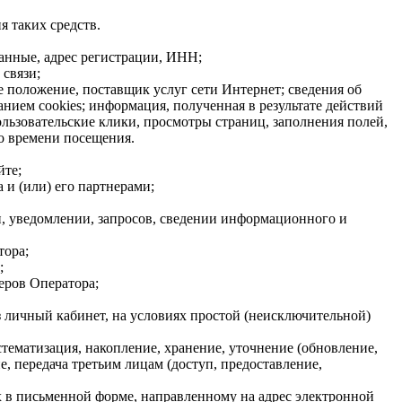
я таких средств.
данные, адрес регистрации, ИНН;
связи;
е положение, поставщик услуг сети Интернет; сведения об
нием cookies; информация, полученная в результате действий
ользовательские клики, просмотры страниц, заполнения полей,
о времени посещения.
йте;
 и (или) его партнерами;
, уведомлении, запросов, сведении информационного и
тора;
;
еров Оператора;
з личный кабинет, на условиях простой (неисключительной)
стематизация, накопление, хранение, уточнение (обновление,
, передача третьим лицам (доступ, предоставление,
х в письменной форме, направленному на адрес электронной