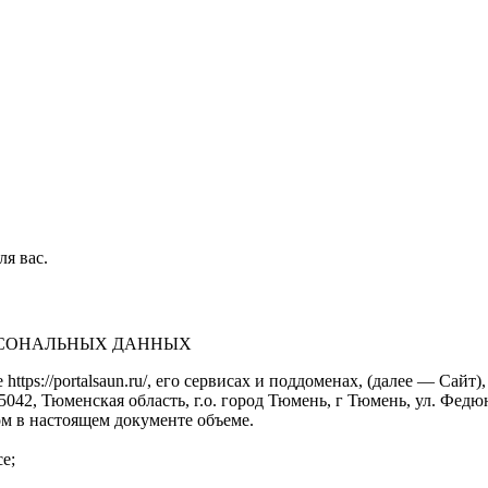
ля вас.
ЕРСОНАЛЬНЫХ ДАННЫХ
https://portalsaun.ru/, его сервисах и поддоменах, (далее — Са
2, Тюменская область, г.о. город Тюмень, г Тюмень, ул. Федюнинс
м в настоящем документе объеме.
е;