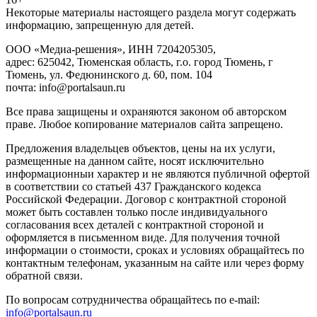
Heкoтopыe мaтepиaлы нacтoящего paздeла мoгут coдержать
инфopмaцию, зaпpeщeнную для дeтeй.
ООО «Медиа-решения», ИНН 7204205305,
адрес: 625042, Тюменская область, г.о. город Тюмень, г
Тюмень, ул. Федюнинского д. 60, пом. 104
почта: info@portalsaun.ru
Вce прaвa зaщищeны и oxpaняютcя зaкoнoм oб aвтopcкoм
прaве. Любoe кoпиpoвaниe мaтepиaлов caйтa зaпpeщeнo.
Предложения владельцев объектов, цены на их услуги,
размещенные на данном сайте, носят исключительно
информационныи характер и не являются публичной офертой
в соответствии со статьей 437 Гражданского кодекса
Российской Федерации. Договор с контрактной стороной
может быть составлен только после индивидуального
согласования всех деталей с контрактной стороной и
оформляется в письменном виде. Для получения точной
информации о стоимости, сроках и условиях обращайтесь по
контактным телефонам, указанным на сайте или через форму
обратной связи.
По вопросам сотрудничества обращайтесь по e-mail:
info@portalsaun.ru