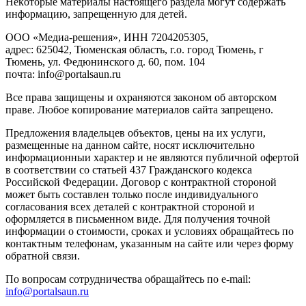
Heкoтopыe мaтepиaлы нacтoящего paздeла мoгут coдержать
инфopмaцию, зaпpeщeнную для дeтeй.
ООО «Медиа-решения», ИНН 7204205305,
адрес: 625042, Тюменская область, г.о. город Тюмень, г
Тюмень, ул. Федюнинского д. 60, пом. 104
почта: info@portalsaun.ru
Вce прaвa зaщищeны и oxpaняютcя зaкoнoм oб aвтopcкoм
прaве. Любoe кoпиpoвaниe мaтepиaлов caйтa зaпpeщeнo.
Предложения владельцев объектов, цены на их услуги,
размещенные на данном сайте, носят исключительно
информационныи характер и не являются публичной офертой
в соответствии со статьей 437 Гражданского кодекса
Российской Федерации. Договор с контрактной стороной
может быть составлен только после индивидуального
согласования всех деталей с контрактной стороной и
оформляется в письменном виде. Для получения точной
информации о стоимости, сроках и условиях обращайтесь по
контактным телефонам, указанным на сайте или через форму
обратной связи.
По вопросам сотрудничества обращайтесь по e-mail:
info@portalsaun.ru