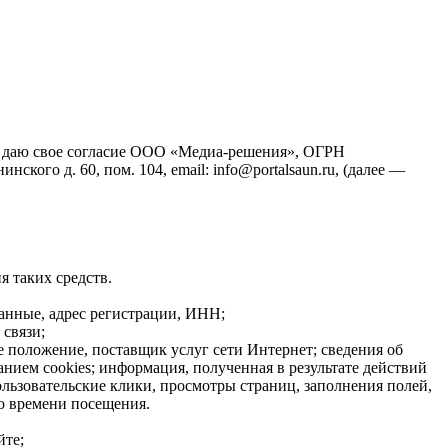
йт), даю свое согласие ООО «Медиа-решения», ОГРН
кого д. 60, пом. 104, email: info@portalsaun.ru, (далее —
я таких средств.
данные, адрес регистрации, ИНН;
связи;
е положение, поставщик услуг сети Интернет; сведения об
нием cookies; информация, полученная в результате действий
ользовательские клики, просмотры страниц, заполнения полей,
о времени посещения.
йте;