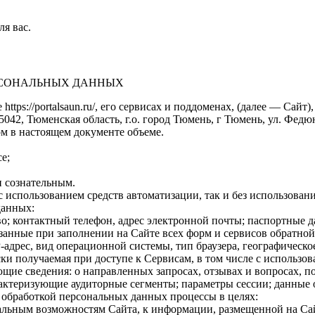
ля вас.
ЕРСОНАЛЬНЫХ ДАННЫХ
https://portalsaun.ru/, его сервисах и поддоменах, (далее — Са
2, Тюменская область, г.о. город Тюмень, г Тюмень, ул. Федюнинс
м в настоящем документе объеме.
е;
 сознательным.
 использованием средств автоматизации, так и без использовани
данных:
о; контактный телефон, адрес электронной почты; паспортные 
анные при заполнении на Сайте всех форм и сервисов обратной 
-адрес, вид операционной системы, тип браузера, географическо
и получаемая при доступе к Сервисам, в том числе с использова
щие сведения: о направленных запросах, отзывах и вопросах, п
рактеризующие аудиторные сегменты; параметры сессии; данные 
с обработкой персональных данных процессы в целях:
альным возможностям Сайта, к информации, размещенной на Са