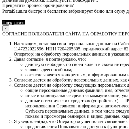
Данные загружаются. Пожалуйста, подождите...
Прекратить процесс бронирования?
PortalSaun.ru быстро и бесплатно забронирует баню или сауну д
Прекратить
Продолжить
×
СОГЛАСИЕ ПОЛЬЗОВАТЕЛЯ САЙТА НА ОБРАБОТКУ П
Настоящим, оставляя свои персональные данные на Сайте 
1147232022596, ИНН 7204205305, юридический адрес: 62504
Оператор) на обработку персональных данных в указанно
Давая согласие, я подтверждаю, что:
действую свободно, по своей воле и в своем интерес
являюсь дееспособным;
согласие является конкретным, информированным и
Согласие дается на обработку персональных данных, как с
Согласие дается на обработку следующих персональных 
общие персональные данные: фамилия, имя, отчеств
иные индивидуальные средства коммуникации, указ
данные о технических средствах (устройствах) — IP
использовании Сервисов; информация, автоматическ
Субъекта персональных данных, в том числе следую
показы и просмотры баннеров и видео; данные, ха
Я уведомлен(на), что Оператор осуществляет связанные 
предоставления Пользователю доступа к функцион