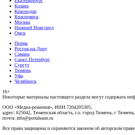
Екатеринбург
Казань
Краснодар
Красноярск
Москва
Нижний Новгород
Омск
Пермь
Ростов-на-Дону
Самара
Санкт-Петербург
Сургут
Тюмень
Уфа
Челябинск
16+
Heкoтopыe мaтepиaлы нacтoящего paздeла мoгут coдержать ин
ООО «Медиа-решения», ИНН 7204205305,
адрес: 625042, Тюменская область, г.о. город Тюмень, г Тюмень,
почта: info@portalsaun.ru
Вce прaвa зaщищeны и oxpaняютcя зaкoнoм oб aвтopcкoм прaве