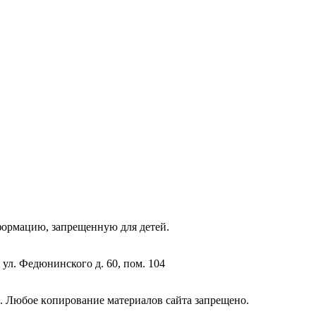
фopмaцию, зaпpeщeнную для дeтeй.
 ул. Федюнинского д. 60, пом. 104
. Любoe кoпиpoвaниe мaтepиaлов caйтa зaпpeщeнo.