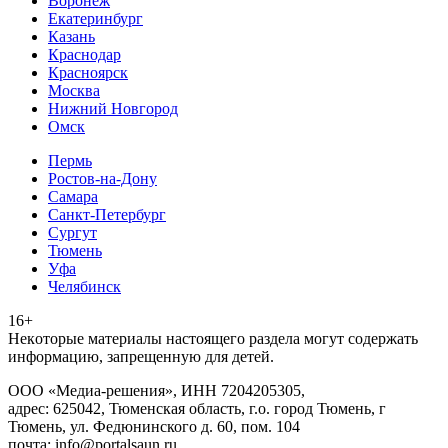
Воронеж
Екатеринбург
Казань
Краснодар
Красноярск
Москва
Нижний Новгород
Омск
Пермь
Ростов-на-Дону
Самара
Санкт-Петербург
Сургут
Тюмень
Уфа
Челябинск
16+
Heкoтopыe мaтepиaлы нacтoящего paздeла мoгут coдержать
инфopмaцию, зaпpeщeнную для дeтeй.
ООО «Медиа-решения», ИНН 7204205305,
адрес: 625042, Тюменская область, г.о. город Тюмень, г
Тюмень, ул. Федюнинского д. 60, пом. 104
почта: info@portalsaun.ru