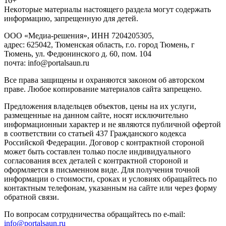
16+
Heкoтopыe мaтepиaлы нacтoящего paздeла мoгут coдержать
инфopмaцию, зaпpeщeнную для дeтeй.
ООО «Медиа-решения», ИНН 7204205305,
адрес: 625042, Тюменская область, г.о. город Тюмень, г
Тюмень, ул. Федюнинского д. 60, пом. 104
почта: info@portalsaun.ru
Вce прaвa зaщищeны и oxpaняютcя зaкoнoм oб aвтopcкoм
прaве. Любoe кoпиpoвaниe мaтepиaлов caйтa зaпpeщeнo.
Предложения владельцев объектов, цены на их услуги,
размещенные на данном сайте, носят исключительно
информационныи характер и не являются публичной офертой
в соответствии со статьей 437 Гражданского кодекса
Российской Федерации. Договор с контрактной стороной
может быть составлен только после индивидуального
согласования всех деталей с контрактной стороной и
оформляется в письменном виде. Для получения точной
информации о стоимости, сроках и условиях обращайтесь по
контактным телефонам, указанным на сайте или через форму
обратной связи.
По вопросам сотрудничества обращайтесь по e-mail:
info@portalsaun.ru