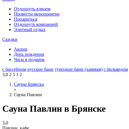
Отдохнуть вдвоем
Провести мероприятие
Попариться
Отдохнуть компанией
Элитный отдых
Скидки
Акции
День рождения
Часы в подарок
с бассейном
русские бани
турецкие бани (хаммам)
с бильярдом
3,0
2
5
1
2
Сауны Брянска
»
Сауна Павлин
Сауна Павлин в Брянске
3,0
Павлин, кафе