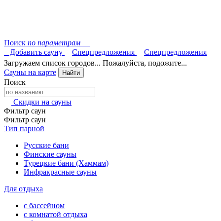
Поиск
по параметрам
Добавить сауну
Спецпредложения
Спецпредложения
Загружаем список городов... Пожалуйста, подожите...
Сауны на карте
Найти
Поиск
Скидки на сауны
Фильтр саун
Фильтр саун
Тип парной
Русские бани
Финские сауны
Турецкие бани (Хаммам)
Инфракрасные сауны
Для отдыха
с бассейном
с комнатой отдыха