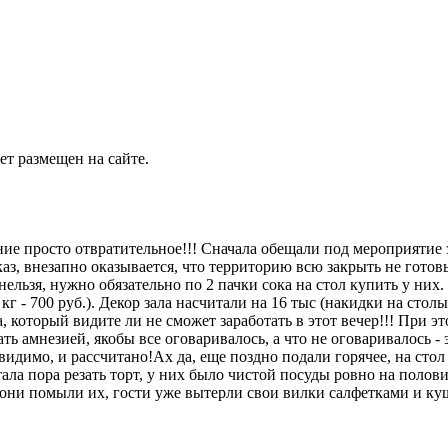
т размещен на сайте.
ие просто отвратительное!!! Сначала обещали под мероприятие 
каз, внезапно оказывается, что территорию всю закрыть не готов
нельзя, нужно обязательно по 2 пачки сока на стол купить у ни
 кг - 700 руб.). Декор зала насчитали на 16 тыс (накидки на сто
, который видите ли не сможет заработать в этот вечер!!! При 
ть амнезией, якобы все оговаривалось, а что не оговаривалось -
, видимо, и рассчитано!Ах да, еще поздно подали горячее, на ст
ала пора резать торт, у них было чистой посуды ровно на полов
к они помыли их, гости уже вытерли свои вилки салфетками и ку