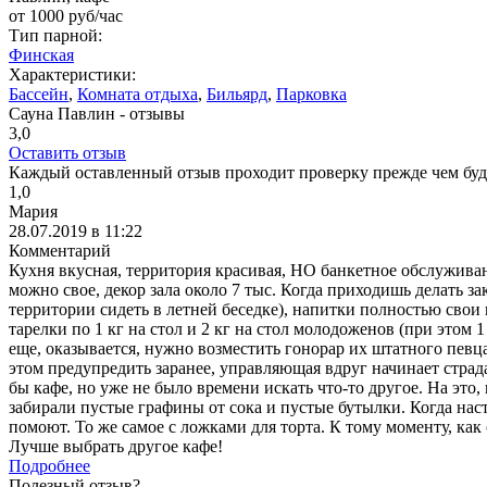
от
1000
руб/час
Тип парной:
Финская
Характеристики:
Бассейн
,
Комната отдыха
,
Бильярд
,
Парковка
Сауна Павлин - отзывы
3,0
Оставить отзыв
Каждый оставленный отзыв проходит проверку прежде чем буде
1,0
Мария
28.07.2019 в 11:22
Комментарий
Кухня вкусная, территория красивая, НО банкетное обслуживан
можно свое, декор зала около 7 тыс. Когда приходишь делать за
территории сидеть в летней беседке), напитки полностью свои 
тарелки по 1 кг на стол и 2 кг на стол молодоженов (при этом 1
еще, оказывается, нужно возместить гонорар их штатного певца
этом предупредить заранее, управляющая вдруг начинает страда
бы кафе, но уже не было времени искать что-то другое. На это
забирали пустые графины от сока и пустые бутылки. Когда наст
помоют. То же самое с ложками для торта. К тому моменту, ка
Лучше выбрать другое кафе!
Подробнее
Полезный отзыв?