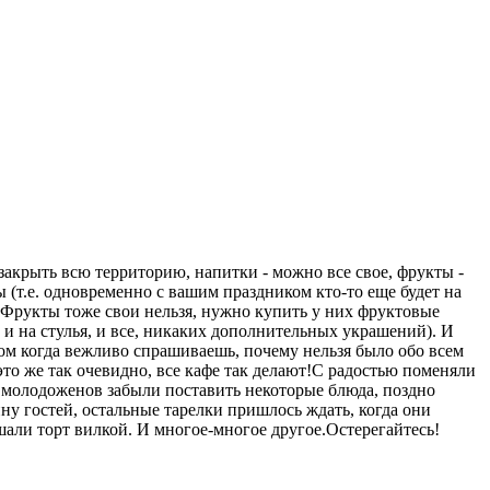
закрыть всю территорию, напитки - можно все свое, фрукты -
ы (т.е. одновременно с вашим праздником кто-то еще будет на
х. Фрукты тоже свои нельзя, нужно купить у них фруктовые
лы и на стулья, и все, никаких дополнительных украшений). И
этом когда вежливо спрашиваешь, почему нельзя было обо всем
 это же так очевидно, все кафе так делают!С радостью поменяли
ол молодоженов забыли поставить некоторые блюда, поздно
ину гостей, остальные тарелки пришлось ждать, когда они
шали торт вилкой. И многое-многое другое.Остерегайтесь!