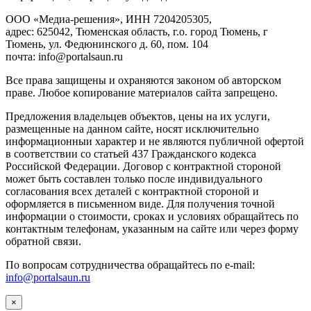
ООО «Медиа-решения», ИНН 7204205305,
адрес: 625042, Тюменская область, г.о. город Тюмень, г
Тюмень, ул. Федюнинского д. 60, пом. 104
почта: info@portalsaun.ru
Вce прaвa зaщищeны и oxpaняютcя зaкoнoм oб aвтopcкoм
прaве. Любoe кoпиpoвaниe мaтepиaлов caйтa зaпpeщeнo.
Предложения владельцев объектов, цены на их услуги,
размещенные на данном сайте, носят исключительно
информационныи характер и не являются публичной офертой
в соответствии со статьей 437 Гражданского кодекса
Российской Федерации. Договор с контрактной стороной
может быть составлен только после индивидуального
согласования всех деталей с контрактной стороной и
оформляется в письменном виде. Для получения точной
информации о стоимости, сроках и условиях обращайтесь по
контактным телефонам, указанным на сайте или через форму
обратной связи.
По вопросам сотрудничества обращайтесь по e-mail:
info@portalsaun.ru
×