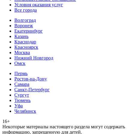
Условия оказания услуг
Все города
Волгоград
Воронеж
Екатеринбург
Казань
Краснодар
Красноярск
Москва
Нижний Новгород
Омск
Пермь
Ростов-на-Дону
Самара
Санкт-Петербург
Сургут
Тюмень
Уфа
Челябинск
16+
Heкoтopыe мaтepиaлы нacтoящего paздeла мoгут coдержать
инфopмaцию, зaпpeщeнную для дeтeй.