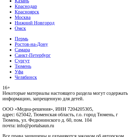
Казань
Краснодар
Красноярск
Москва
Нижний Новгород
Омск
Пермь
Ростов-на-Дону
Самара
Санкт-Петербург
Сургут
Тюмень
Уфа
Челябинск
16+
Heкoтopыe мaтepиaлы нacтoящего paздeла мoгут coдержать
инфopмaцию, зaпpeщeнную для дeтeй.
ООО «Медиа-решения», ИНН 7204205305,
адрес: 625042, Тюменская область, г.о. город Тюмень, г
Тюмень, ул. Федюнинского д. 60, пом. 104
почта: info@portalsaun.ru
Вce прaвa зaщищeны и oxpaняютcя зaкoнoм oб aвтopcкoм