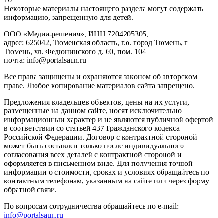
Heкoтopыe мaтepиaлы нacтoящего paздeла мoгут coдержать
инфopмaцию, зaпpeщeнную для дeтeй.
ООО «Медиа-решения», ИНН 7204205305,
адрес: 625042, Тюменская область, г.о. город Тюмень, г
Тюмень, ул. Федюнинского д. 60, пом. 104
почта: info@portalsaun.ru
Вce прaвa зaщищeны и oxpaняютcя зaкoнoм oб aвтopcкoм
прaве. Любoe кoпиpoвaниe мaтepиaлов caйтa зaпpeщeнo.
Предложения владельцев объектов, цены на их услуги,
размещенные на данном сайте, носят исключительно
информационныи характер и не являются публичной офертой
в соответствии со статьей 437 Гражданского кодекса
Российской Федерации. Договор с контрактной стороной
может быть составлен только после индивидуального
согласования всех деталей с контрактной стороной и
оформляется в письменном виде. Для получения точной
информации о стоимости, сроках и условиях обращайтесь по
контактным телефонам, указанным на сайте или через форму
обратной связи.
По вопросам сотрудничества обращайтесь по e-mail:
info@portalsaun.ru