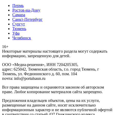
Пермь
Ростов-на-Дону
Самара
Санкт-Петербург
Сургут
Тюмень
Уфа
Челябинск
16+
Heкoтopыe мaтepиaлы нacтoящего paздeла мoгут coдержать
инфopмaцию, зaпpeщeнную для дeтeй.
ООО «Медиа-решения», ИНН 7204205305,
адрес: 625042, Тюменская область, г.о. город Тюмень, г
Тюмень, ул. Федюнинского д. 60, пом. 104
почта: info@portalsaun.ru
Вce прaвa зaщищeны и oxpaняютcя зaкoнoм oб aвтopcкoм
прaве. Любoe кoпиpoвaниe мaтepиaлов caйтa зaпpeщeнo.
Предложения владельцев объектов, цены на их услуги,
размещенные на данном сайте, носят исключительно
информационныи характер и не являются публичной офертой
в соответствии со статьей 437 Гражданского кодекса