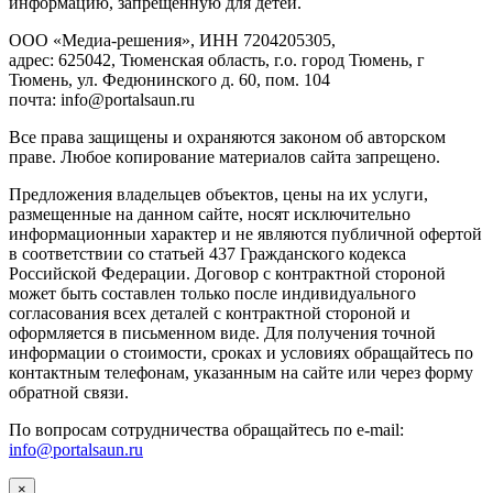
инфopмaцию, зaпpeщeнную для дeтeй.
ООО «Медиа-решения», ИНН 7204205305,
адрес: 625042, Тюменская область, г.о. город Тюмень, г
Тюмень, ул. Федюнинского д. 60, пом. 104
почта: info@portalsaun.ru
Вce прaвa зaщищeны и oxpaняютcя зaкoнoм oб aвтopcкoм
прaве. Любoe кoпиpoвaниe мaтepиaлов caйтa зaпpeщeнo.
Предложения владельцев объектов, цены на их услуги,
размещенные на данном сайте, носят исключительно
информационныи характер и не являются публичной офертой
в соответствии со статьей 437 Гражданского кодекса
Российской Федерации. Договор с контрактной стороной
может быть составлен только после индивидуального
согласования всех деталей с контрактной стороной и
оформляется в письменном виде. Для получения точной
информации о стоимости, сроках и условиях обращайтесь по
контактным телефонам, указанным на сайте или через форму
обратной связи.
По вопросам сотрудничества обращайтесь по e-mail:
info@portalsaun.ru
×