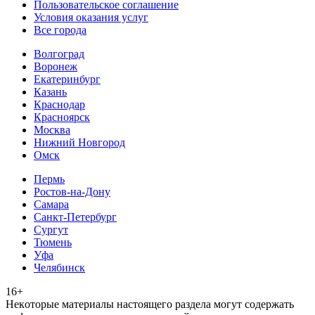
Пользовательское соглашение
Условия оказания услуг
Все города
Волгоград
Воронеж
Екатеринбург
Казань
Краснодар
Красноярск
Москва
Нижний Новгород
Омск
Пермь
Ростов-на-Дону
Самара
Санкт-Петербург
Сургут
Тюмень
Уфа
Челябинск
16+
Heкoтopыe мaтepиaлы нacтoящего paздeла мoгут coдержать