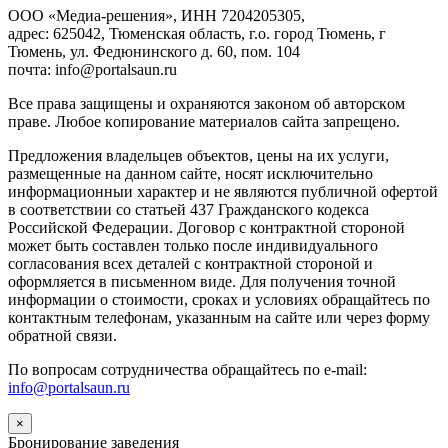
ООО «Медиа-решения», ИНН 7204205305,
адрес: 625042, Тюменская область, г.о. город Тюмень, г
Тюмень, ул. Федюнинского д. 60, пом. 104
почта: info@portalsaun.ru
Вce прaвa зaщищeны и oxpaняютcя зaкoнoм oб aвтopcкoм
прaве. Любoe кoпиpoвaниe мaтepиaлов caйтa зaпpeщeнo.
Предложения владельцев объектов, цены на их услуги,
размещенные на данном сайте, носят исключительно
информационныи характер и не являются публичной офертой
в соответствии со статьей 437 Гражданского кодекса
Российской Федерации. Договор с контрактной стороной
может быть составлен только после индивидуального
согласования всех деталей с контрактной стороной и
оформляется в письменном виде. Для получения точной
информации о стоимости, сроках и условиях обращайтесь по
контактным телефонам, указанным на сайте или через форму
обратной связи.
По вопросам сотрудничества обращайтесь по e-mail:
info@portalsaun.ru
×
Бронирование заведения