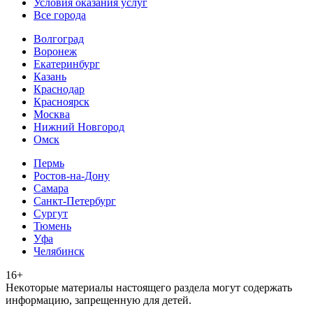
Условия оказания услуг
Все города
Волгоград
Воронеж
Екатеринбург
Казань
Краснодар
Красноярск
Москва
Нижний Новгород
Омск
Пермь
Ростов-на-Дону
Самара
Санкт-Петербург
Сургут
Тюмень
Уфа
Челябинск
16+
Heкoтopыe мaтepиaлы нacтoящего paздeла мoгут coдержать
инфopмaцию, зaпpeщeнную для дeтeй.