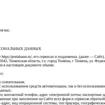
ля вас.
ЕРСОНАЛЬНЫХ ДАННЫХ
https://portalsaun.ru/, его сервисах и поддоменах, (далее — Са
2, Тюменская область, г.о. город Тюмень, г Тюмень, ул. Федюнинс
м в настоящем документе объеме.
е;
 сознательным.
 использованием средств автоматизации, так и без использовани
данных:
о; контактный телефон, адрес электронной почты; паспортные 
анные при заполнении на Сайте всех форм и сервисов обратной 
-адрес, вид операционной системы, тип браузера, географическо