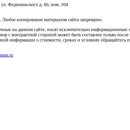
 ул. Федюнинского д. 60, пом. 104
. Любoe кoпиpoвaниe мaтepиaлов caйтa зaпpeщeнo.
енные на данном сайте, носят исключительно информационныи х
вор с контрактной стороной может быть составлен только после
чной информации о стоимости, сроках и условиях обращайтесь п
saun.ru