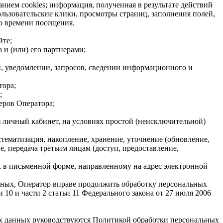
нием cookies; информация, полученная в результате действий
ользовательские клики, просмотры страниц, заполнения полей,
о времени посещения.
йте;
 и (или) его партнерами;
, уведомлении, запросов, сведении информационного и
тора;
;
еров Оператора;
з личный кабинет, на условиях простой (неисключительной)
стематизация, накопление, хранение, уточнение (обновление,
, передача третьим лицам (доступ, предоставление,
х в письменной форме, направленному на адрес электронной
анных, Оператор вправе продолжить обработку персональных
и 10 и части 2 статьи 11 Федерального закона от 27 июля 2006
ных данных руководствуются Политикой обработки персональных