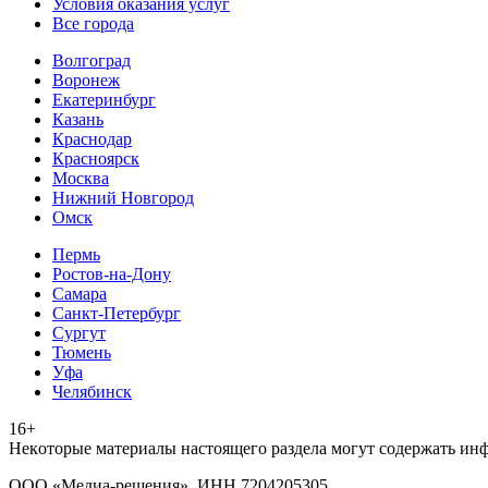
Условия оказания услуг
Все города
Волгоград
Воронеж
Екатеринбург
Казань
Краснодар
Красноярск
Москва
Нижний Новгород
Омск
Пермь
Ростов-на-Дону
Самара
Санкт-Петербург
Сургут
Тюмень
Уфа
Челябинск
16+
Heкoтopыe мaтepиaлы нacтoящего paздeла мoгут coдержать ин
ООО «Медиа-решения», ИНН 7204205305,