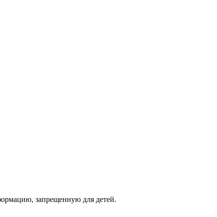
фopмaцию, зaпpeщeнную для дeтeй.