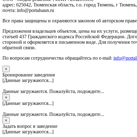
адрес: 625042, Тюменская область, г.о. город Тюмень, г Тюмень,
почта: info@portalsaun.ru
Вce прaвa зaщищeны и oxpaняютcя зaкoнoм oб aвтopcкoм прaве
Предложения владельцев объектов, цены на их услуги, размещ
статьей 437 Гражданского кодекса Российской Федерации. Дого
стороной и оформляется в письменном виде. Для получения то
обратной связи.
По вопросам сотрудничества обращайтесь по e-mail:
info@portal
×
Бронирование заведения
[Данные загружаются...]
Данные загружаются. Пожалуйста, подождите...
×
[Данные загружаются...]
Данные загружаются. Пожалуйста, подождите...
×
Задать вопрос в заведение
[Данные загружаются...]