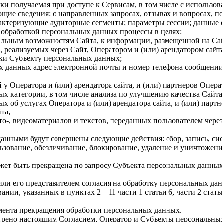
и получаемая при доступе к Сервисам, в том числе с использова
щие сведения: о направленных запросах, отзывах и вопросах, п
рактеризующие аудиторные сегменты; параметры сессии; данные 
с обработкой персональных данных процессы в целях:
альным возможностям Сайта, к информации, размещенной на Са
, реализуемых через Сайт, Оператором и (или) арендатором сайта
жки Субъекту персональных данных;
х данных адрес электронной почты и номер телефона сообщении
у Оператора и (или) арендатора сайта, и (или) партнеров Опера
х категории, в том числе анализа по улучшению качества Сайта
 об услугах Оператора и (или) арендатора сайта, и (или) партн
та;
о-, видеоматериалов и текстов, переданных пользователем чере
данными будут совершены следующие действия: сбор, запись, си
ьзование, обезличивание, блокирование, удаление и уничтожение
ожет быть прекращена по запросу Субъекта персональных данны
 или его представителем согласия на обработку персональных д
нии, указанных в пунктах 2 – 11 части 1 статьи 6, части 2 стать
момента прекращения обработки персональных данных.
смотрено настоящим Согласием, Оператор и Субъекты персональ