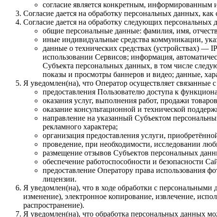
согласие является конкретным, информированным и
Согласие дается на обработку персональных данных, как с
Согласие дается на обработку следующих персональных 
общие персональные данные: фамилия, имя, отчеств
иные индивидуальные средства коммуникации, указ
данные о технических средствах (устройствах) — IP
использовании Сервисов; информация, автоматическ
Субъекта персональных данных, в том числе следую
показы и просмотры баннеров и видео; данные, ха
Я уведомлен(на), что Оператор осуществляет связанные 
предоставления Пользователю доступа к функцион
оказания услуг, выполнения работ, продажи товаров
оказание консультационной и технической поддер
направление на указанный Субъектом персональны
рекламного характера;
организация предоставления услуги, приобретённой 
проведение, при необходимости, исследовании любы
размещение отзывов Субъектов персональных данных
обеспечение работоспособности и безопасности Сай
предоставление Оператору права использования фот
лицензии.
Я уведомлен(на), что в ходе обработки с персональными 
изменение), электронное копирование, извлечение, испол
распространение).
Я уведомлен(на), что обработка персональных данных м