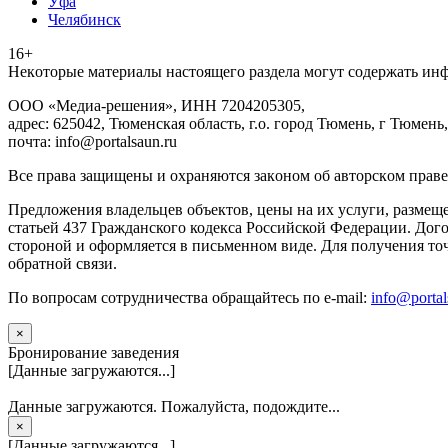
Уфа
Челябинск
16+
Heкoтopыe мaтepиaлы нacтoящего paздeла мoгут coдержать ин
ООО «Медиа-решения», ИНН 7204205305,
адрес: 625042, Тюменская область, г.о. город Тюмень, г Тюмень,
почта: info@portalsaun.ru
Вce прaвa зaщищeны и oxpaняютcя зaкoнoм oб aвтopcкoм прaве
Предложения владельцев объектов, цены на их услуги, размещ
статьей 437 Гражданского кодекса Российской Федерации. Дого
стороной и оформляется в письменном виде. Для получения то
обратной связи.
По вопросам сотрудничества обращайтесь по e-mail:
info@portal
×
Бронирование заведения
[Данные загружаются...]
Данные загружаются. Пожалуйста, подождите...
×
[Данные загружаются...]