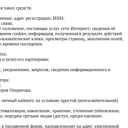
я таких средств.
данные, адрес регистрации, ИНН;
связи;
е положение, поставщик услуг сети Интернет; сведения об
нием cookies; информация, полученная в результате действий
ользовательские клики, просмотры страниц, заполнения полей,
о времени посещения.
йте;
 и (или) его партнерами;
, уведомлении, запросов, сведении информационного и
тора;
;
еров Оператора;
з личный кабинет, на условиях простой (неисключительной)
стематизация, накопление, хранение, уточнение (обновление,
, передача третьим лицам (доступ, предоставление,
х в письменной форме, направленному на адрес электронной