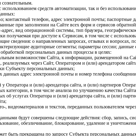
 сознательным.
 использованием средств автоматизации, так и без использовани
данных:
о; контактный телефон, адрес электронной почты; паспортные 
анные при заполнении на Сайте всех форм и сервисов обратной 
-адрес, вид операционной системы, тип браузера, географическо
и получаемая при доступе к Сервисам, в том числе с использова
щие сведения: о направленных запросах, отзывах и вопросах, п
рактеризующие аудиторные сегменты; параметры сессии; данные 
с обработкой персональных данных процессы в целях:
альным возможностям Сайта, к информации, размещенной на Са
, реализуемых через Сайт, Оператором и (или) арендатором сайта
жки Субъекту персональных данных;
х данных адрес электронной почты и номер телефона сообщении
у Оператора и (или) арендатора сайта, и (или) партнеров Опера
х категории, в том числе анализа по улучшению качества Сайта
 об услугах Оператора и (или) арендатора сайта, и (или) партн
та;
о-, видеоматериалов и текстов, переданных пользователем чере
данными будут совершены следующие действия: сбор, запись, си
ьзование, обезличивание, блокирование, удаление и уничтожение
ожет быть прекращена по запросу Субъекта персональных данны