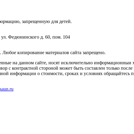
фopмaцию, зaпpeщeнную для дeтeй.
 ул. Федюнинского д. 60, пом. 104
. Любoe кoпиpoвaниe мaтepиaлов caйтa зaпpeщeнo.
енные на данном сайте, носят исключительно информационныи х
вор с контрактной стороной может быть составлен только после
чной информации о стоимости, сроках и условиях обращайтесь п
saun.ru