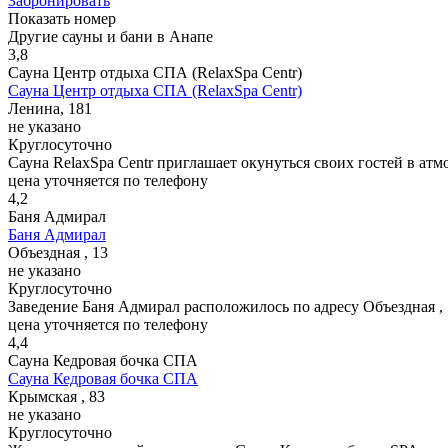
Забронировать
Показать номер
Другие сауны и бани в Анапе
3,8
Сауна Центр отдыха СПА (RelaxSpa Centr)
Сауна Центр отдыха СПА (RelaxSpa Centr)
Ленина, 181
не указано
Круглосуточно
Сауна RelaxSpa Centr приглашает окунуться своих гостей в ат
цена уточняется по телефону
4,2
Баня Адмирал
Баня Адмирал
Объездная , 13
не указано
Круглосуточно
Заведение Баня Адмирал расположилось по адресу Объездная ,
цена уточняется по телефону
4,4
Сауна Кедровая бочка СПА
Сауна Кедровая бочка СПА
Крымская , 83
не указано
Круглосуточно