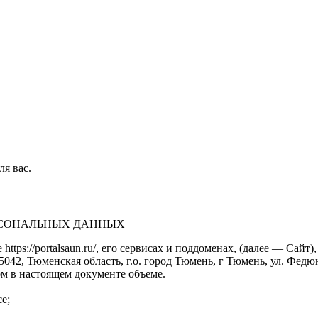
ля вас.
ЕРСОНАЛЬНЫХ ДАННЫХ
https://portalsaun.ru/, его сервисах и поддоменах, (далее — Са
2, Тюменская область, г.о. город Тюмень, г Тюмень, ул. Федюнинс
м в настоящем документе объеме.
е;