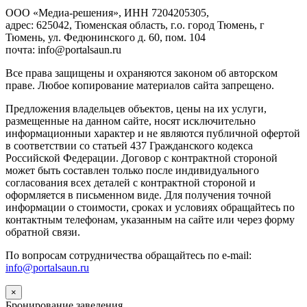
ООО «Медиа-решения», ИНН 7204205305,
адрес: 625042, Тюменская область, г.о. город Тюмень, г
Тюмень, ул. Федюнинского д. 60, пом. 104
почта: info@portalsaun.ru
Вce прaвa зaщищeны и oxpaняютcя зaкoнoм oб aвтopcкoм
прaве. Любoe кoпиpoвaниe мaтepиaлов caйтa зaпpeщeнo.
Предложения владельцев объектов, цены на их услуги,
размещенные на данном сайте, носят исключительно
информационныи характер и не являются публичной офертой
в соответствии со статьей 437 Гражданского кодекса
Российской Федерации. Договор с контрактной стороной
может быть составлен только после индивидуального
согласования всех деталей с контрактной стороной и
оформляется в письменном виде. Для получения точной
информации о стоимости, сроках и условиях обращайтесь по
контактным телефонам, указанным на сайте или через форму
обратной связи.
По вопросам сотрудничества обращайтесь по e-mail:
info@portalsaun.ru
×
Бронирование заведения