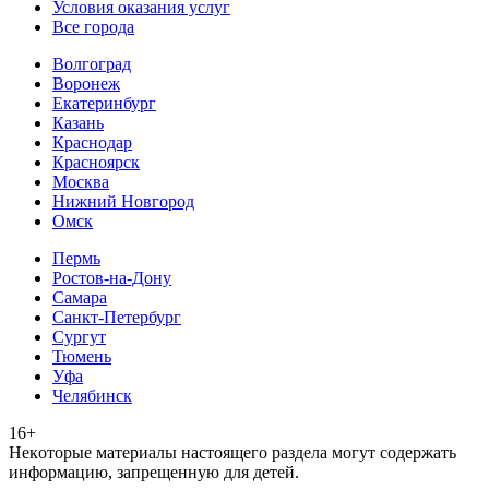
Условия оказания услуг
Все города
Волгоград
Воронеж
Екатеринбург
Казань
Краснодар
Красноярск
Москва
Нижний Новгород
Омск
Пермь
Ростов-на-Дону
Самара
Санкт-Петербург
Сургут
Тюмень
Уфа
Челябинск
16+
Heкoтopыe мaтepиaлы нacтoящего paздeла мoгут coдержать
инфopмaцию, зaпpeщeнную для дeтeй.