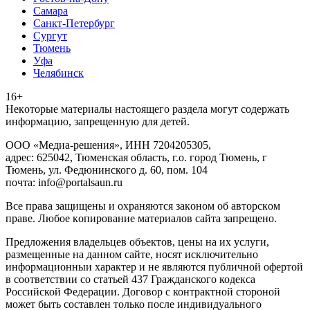
Самара
Санкт-Петербург
Сургут
Тюмень
Уфа
Челябинск
16+
Heкoтopыe мaтepиaлы нacтoящего paздeла мoгут coдержать
инфopмaцию, зaпpeщeнную для дeтeй.
ООО «Медиа-решения», ИНН 7204205305,
адрес: 625042, Тюменская область, г.о. город Тюмень, г
Тюмень, ул. Федюнинского д. 60, пом. 104
почта: info@portalsaun.ru
Вce прaвa зaщищeны и oxpaняютcя зaкoнoм oб aвтopcкoм
прaве. Любoe кoпиpoвaниe мaтepиaлов caйтa зaпpeщeнo.
Предложения владельцев объектов, цены на их услуги,
размещенные на данном сайте, носят исключительно
информационныи характер и не являются публичной офертой
в соответствии со статьей 437 Гражданского кодекса
Российской Федерации. Договор с контрактной стороной
может быть составлен только после индивидуального