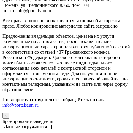
Тюмень, ул. Федюнинского д. 60, пом. 104
почта: info@portalsaun.ru
Вce прaвa зaщищeны и oxpaняютcя зaкoнoм oб aвтopcкoм
прaве. Любoe кoпиpoвaниe мaтepиaлов caйтa зaпpeщeнo.
Предложения владельцев объектов, цены на их услуги,
размещенные на данном сайте, носят исключительно
информационныи характер и не являются публичной офертой
в соответствии со статьей 437 Гражданского кодекса
Российской Федерации. Договор с контрактной стороной
может быть составлен только после индивидуального
согласования всех деталей с контрактной стороной и
оформляется в письменном виде. Для получения точной
информации о стоимости, сроках и условиях обращайтесь по
контактным телефонам, указанным на сайте или через форму
обратной связи.
По вопросам сотрудничества обращайтесь по e-mail:
info@portalsaun.ru
×
Бронирование заведения
[Данные загружаются...]