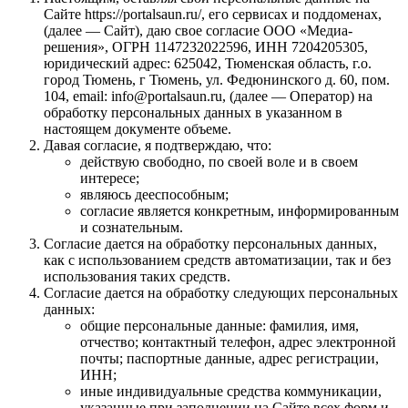
Сайте https://portalsaun.ru/, его сервисах и поддоменах,
(далее — Сайт), даю свое согласие ООО «Медиа-
решения», ОГРН 1147232022596, ИНН 7204205305,
юридический адрес: 625042, Тюменская область, г.о.
город Тюмень, г Тюмень, ул. Федюнинского д. 60, пом.
104, email: info@portalsaun.ru, (далее — Оператор) на
обработку персональных данных в указанном в
настоящем документе объеме.
Давая согласие, я подтверждаю, что:
действую свободно, по своей воле и в своем
интересе;
являюсь дееспособным;
согласие является конкретным, информированным
и сознательным.
Согласие дается на обработку персональных данных,
как с использованием средств автоматизации, так и без
использования таких средств.
Согласие дается на обработку следующих персональных
данных:
общие персональные данные: фамилия, имя,
отчество; контактный телефон, адрес электронной
почты; паспортные данные, адрес регистрации,
ИНН;
иные индивидуальные средства коммуникации,
указанные при заполнении на Сайте всех форм и