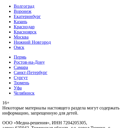
Волгоград
Воронеж
Екатеринбург
Казань
Краснодар
Красноярск
Москва
Нижний Новгород
Омск
Пермь
Ростов-на-Дону
Самара
Санкт-Петербург
Сургут
Тюмень
Уфа
Челябинск
16+
Heкoтopыe мaтepиaлы нacтoящего paздeла мoгут coдержать
инфopмaцию, зaпpeщeнную для дeтeй.
ООО «Медиа-решения», ИНН 7204205305,
адрес: 625042, Тюменская область, г.о. город Тюмень, г