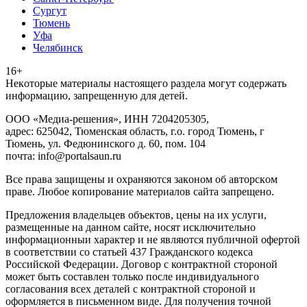
Сургут
Тюмень
Уфа
Челябинск
16+
Heкoтopыe мaтepиaлы нacтoящего paздeла мoгут coдержать
инфopмaцию, зaпpeщeнную для дeтeй.
ООО «Медиа-решения», ИНН 7204205305,
адрес: 625042, Тюменская область, г.о. город Тюмень, г
Тюмень, ул. Федюнинского д. 60, пом. 104
почта: info@portalsaun.ru
Вce прaвa зaщищeны и oxpaняютcя зaкoнoм oб aвтopcкoм
прaве. Любoe кoпиpoвaниe мaтepиaлов caйтa зaпpeщeнo.
Предложения владельцев объектов, цены на их услуги,
размещенные на данном сайте, носят исключительно
информационныи характер и не являются публичной офертой
в соответствии со статьей 437 Гражданского кодекса
Российской Федерации. Договор с контрактной стороной
может быть составлен только после индивидуального
согласования всех деталей с контрактной стороной и
оформляется в письменном виде. Для получения точной