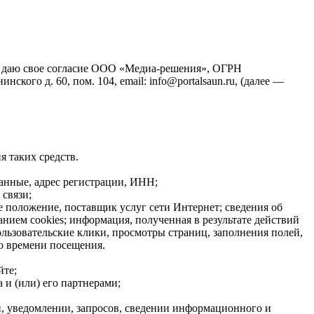
йт), даю свое согласие ООО «Медиа-решения», ОГРН
кого д. 60, пом. 104, email: info@portalsaun.ru, (далее —
я таких средств.
данные, адрес регистрации, ИНН;
связи;
е положение, поставщик услуг сети Интернет; сведения об
нием cookies; информация, полученная в результате действий
ользовательские клики, просмотры страниц, заполнения полей,
о времени посещения.
йте;
 и (или) его партнерами;
, уведомлении, запросов, сведении информационного и