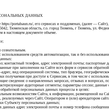
ЕРСОНАЛЬНЫХ ДАННЫХ
https://portalsaun.ru/, его сервисах и поддоменах, (далее — Са
2, Тюменская область, г.о. город Тюмень, г Тюмень, ул. Федюнинс
м в настоящем документе объеме.
е;
 сознательным.
 использованием средств автоматизации, так и без использовани
данных:
о; контактный телефон, адрес электронной почты; паспортные 
анные при заполнении на Сайте всех форм и сервисов обратной 
-адрес, вид операционной системы, тип браузера, географическо
и получаемая при доступе к Сервисам, в том числе с использова
щие сведения: о направленных запросах, отзывах и вопросах, п
рактеризующие аудиторные сегменты; параметры сессии; данные 
с обработкой персональных данных процессы в целях:
альным возможностям Сайта, к информации, размещенной на Са
, реализуемых через Сайт, Оператором и (или) арендатором сайта
жки Субъекту персональных данных;
х данных адрес электронной почты и номер телефона сообщении