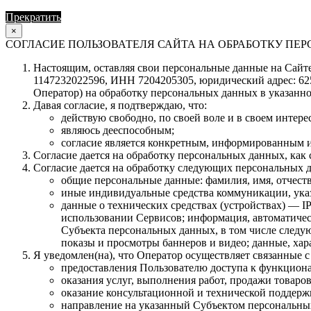
Прекратить
Продолжить
×
СОГЛАСИЕ ПОЛЬЗОВАТЕЛЯ САЙТА НА ОБРАБОТКУ П
Настоящим, оставляя свои персональные данные на Сайте 
1147232022596, ИНН 7204205305, юридический адрес: 62504
Оператор) на обработку персональных данных в указанно
Давая согласие, я подтверждаю, что:
действую свободно, по своей воле и в своем интерес
являюсь дееспособным;
согласие является конкретным, информированным и
Согласие дается на обработку персональных данных, как с
Согласие дается на обработку следующих персональных 
общие персональные данные: фамилия, имя, отчеств
иные индивидуальные средства коммуникации, указ
данные о технических средствах (устройствах) — IP
использовании Сервисов; информация, автоматическ
Субъекта персональных данных, в том числе следую
показы и просмотры баннеров и видео; данные, ха
Я уведомлен(на), что Оператор осуществляет связанные 
предоставления Пользователю доступа к функцион
оказания услуг, выполнения работ, продажи товаров
оказание консультационной и технической поддер
направление на указанный Субъектом персональны