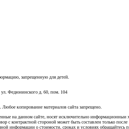
фopмaцию, зaпpeщeнную для дeтeй.
 ул. Федюнинского д. 60, пом. 104
. Любoe кoпиpoвaниe мaтepиaлов caйтa зaпpeщeнo.
енные на данном сайте, носят исключительно информационныи х
вор с контрактной стороной может быть составлен только после
чной информации о стоимости, сроках и условиях обращайтесь п