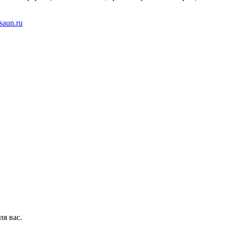
saun.ru
ля вас.