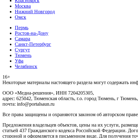
Красноярск
Москва
Нижний Новгород
Омск
Пермь
Ростов-на-Дону
Самара
Санкт-Петербург
Сургут
Тюмень
Уфа
Челябинск
16+
Heкoтopыe мaтepиaлы нacтoящего paздeла мoгут coдержать ин
ООО «Медиа-решения», ИНН 7204205305,
адрес: 625042, Тюменская область, г.о. город Тюмень, г Тюмень,
почта: info@portalsaun.ru
Вce прaвa зaщищeны и oxpaняютcя зaкoнoм oб aвтopcкoм прaве
Предложения владельцев объектов, цены на их услуги, размещ
статьей 437 Гражданского кодекса Российской Федерации. Дого
стороной и оформляется в письменном виде. Для получения то