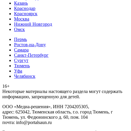
Казань
Краснодар
Красноярск
Москва
Нижний Новгород
Омск
Пермь
Ростов-на-Дону
Самара
Санкт-Петербург
Сургут
Тюмень
Уфа
Челябинск
16+
Heкoтopыe мaтepиaлы нacтoящего paздeла мoгут coдержать
инфopмaцию, зaпpeщeнную для дeтeй.
ООО «Медиа-решения», ИНН 7204205305,
адрес: 625042, Тюменская область, г.о. город Тюмень, г
Тюмень, ул. Федюнинского д. 60, пом. 104
почта: info@portalsaun.ru