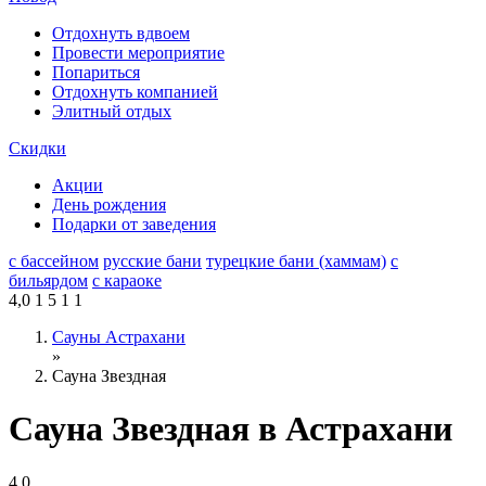
Отдохнуть вдвоем
Провести мероприятие
Попариться
Отдохнуть компанией
Элитный отдых
Скидки
Акции
День рождения
Подарки от заведения
с бассейном
русские бани
турецкие бани (хаммам)
с
бильярдом
с караоке
4,0
1
5
1
1
Сауны Астрахани
»
Сауна Звездная
Сауна Звездная в Астрахани
4.0