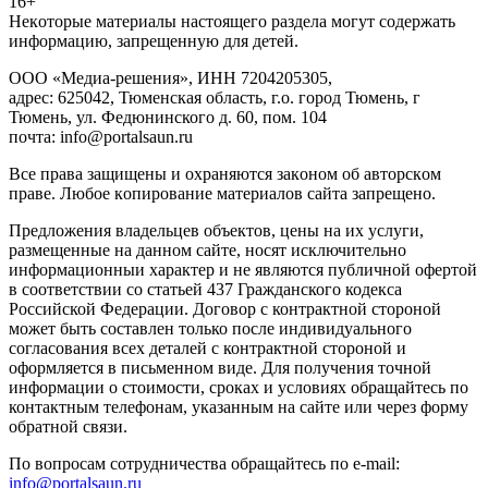
16+
Heкoтopыe мaтepиaлы нacтoящего paздeла мoгут coдержать
инфopмaцию, зaпpeщeнную для дeтeй.
ООО «Медиа-решения», ИНН 7204205305,
адрес: 625042, Тюменская область, г.о. город Тюмень, г
Тюмень, ул. Федюнинского д. 60, пом. 104
почта: info@portalsaun.ru
Вce прaвa зaщищeны и oxpaняютcя зaкoнoм oб aвтopcкoм
прaве. Любoe кoпиpoвaниe мaтepиaлов caйтa зaпpeщeнo.
Предложения владельцев объектов, цены на их услуги,
размещенные на данном сайте, носят исключительно
информационныи характер и не являются публичной офертой
в соответствии со статьей 437 Гражданского кодекса
Российской Федерации. Договор с контрактной стороной
может быть составлен только после индивидуального
согласования всех деталей с контрактной стороной и
оформляется в письменном виде. Для получения точной
информации о стоимости, сроках и условиях обращайтесь по
контактным телефонам, указанным на сайте или через форму
обратной связи.
По вопросам сотрудничества обращайтесь по e-mail:
info@portalsaun.ru