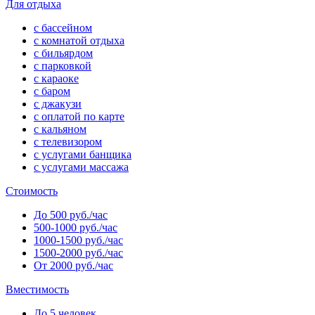
Для отдыха
с бассейном
с комнатой отдыха
с бильярдом
с парковкой
с караоке
с баром
с джакузи
с оплатой по карте
с кальяном
с телевизором
с услугами банщика
с услугами массажа
Стоимость
До 500 руб./час
500-1000 руб./час
1000-1500 руб./час
1500-2000 руб./час
От 2000 руб./час
Вместимость
До 5 человек