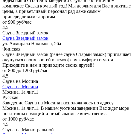
Ждем наших гостей в заведении Сауна в гостиничном
комплексе Сказка круглый год! Мы держим для Вас приятные
цены, а приветливый персонал рад даже самым
привередливым запросам.
от 900 руб/час
4,5
Сауна Звездный замок
Сауна Звездный замок
ул. Адмирала Нахимова, 56а
Финская
Сауна Звездный замок (ранее сауна Старый замок) приглашает
окунуться своих гостей в атмосферу комфорта и уюта.
Приходите к нам и приводите своих друзей!
от 800 до 1200 руб/час
4,5
Сауна на Мосина
Сауна на Мосина
Мосина, 1а лит11
Русская
Заведение Сауна на Мосина расположилось по адресу
Мосина, 1а лит11. В нашем уютном заведении Вас ждет море
позитивных эмоций и незабываемые впечатления.
от 1000 руб/час
4,5
Сауна на Магистральной