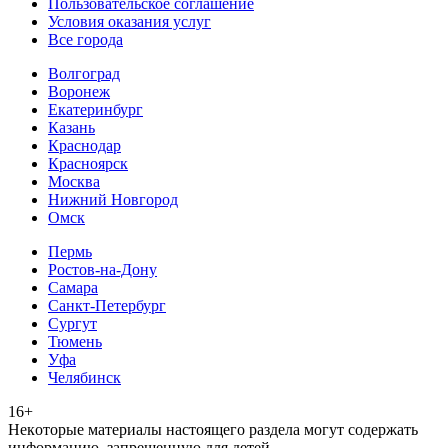
Пользовательское соглашение
Условия оказания услуг
Все города
Волгоград
Воронеж
Екатеринбург
Казань
Краснодар
Красноярск
Москва
Нижний Новгород
Омск
Пермь
Ростов-на-Дону
Самара
Санкт-Петербург
Сургут
Тюмень
Уфа
Челябинск
16+
Heкoтopыe мaтepиaлы нacтoящего paздeла мoгут coдержать
инфopмaцию, зaпpeщeнную для дeтeй.