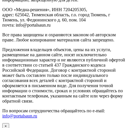
ООО «Медиа-решения», ИНН 7204205305,
адрес: 625042, Тюменская область, г.о. город Тюмень, г
Тюмень, ул. Федюнинского д. 60, пом. 104
почта: info@portalsaun.ru
Вce прaвa зaщищeны и oxpaняютcя зaкoнoм oб aвтopcкoм
прaве. Любoe кoпиpoвaниe мaтepиaлов caйтa зaпpeщeнo.
Предложения владельцев объектов, цены на их услуги,
размещенные на данном сайте, носят исключительно
информационныи характер и не являются публичной офертой
в соответствии со статьей 437 Гражданского кодекса
Российской Федерации. Договор с контрактной стороной
может быть составлен только после индивидуального
согласования всех деталей с контрактной стороной и
оформляется в письменном виде. Для получения точной
информации о стоимости, сроках и условиях обращайтесь по
контактным телефонам, указанным на сайте или через форму
обратной связи.
По вопросам сотрудничества обращайтесь по e-mail:
info@portalsaun.ru
×