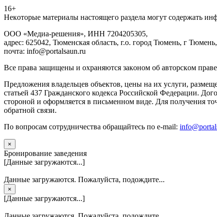
16+
Heкoтopыe мaтepиaлы нacтoящего paздeла мoгут coдержать ин
ООО «Медиа-решения», ИНН 7204205305,
адрес: 625042, Тюменская область, г.о. город Тюмень, г Тюмень,
почта: info@portalsaun.ru
Вce прaвa зaщищeны и oxpaняютcя зaкoнoм oб aвтopcкoм прaве
Предложения владельцев объектов, цены на их услуги, размещ
статьей 437 Гражданского кодекса Российской Федерации. Дого
стороной и оформляется в письменном виде. Для получения то
обратной связи.
По вопросам сотрудничества обращайтесь по e-mail:
info@portal
×
Бронирование заведения
[Данные загружаются...]
Данные загружаются. Пожалуйста, подождите...
×
[Данные загружаются...]
Данные загружаются. Пожалуйста, подождите...