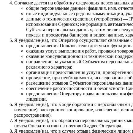
Согласие дается на обработку следующих персональных 
общие персональные данные: фамилия, имя, отчеств
иные индивидуальные средства коммуникации, указ
данные о технических средствах (устройствах) — IP
использовании Сервисов; информация, автоматическ
Субъекта персональных данных, в том числе следую
показы и просмотры баннеров и видео; данные, ха
Я уведомлен(на), что Оператор осуществляет связанные 
предоставления Пользователю доступа к функцион
оказания услуг, выполнения работ, продажи товаров
оказание консультационной и технической поддер
направление на указанный Субъектом персональны
рекламного характера;
организация предоставления услуги, приобретённой 
проведение, при необходимости, исследовании любы
размещение отзывов Субъектов персональных данных
обеспечение работоспособности и безопасности Сай
предоставление Оператору права использования фот
лицензии.
Я уведомлен(на), что в ходе обработки с персональными 
изменение), электронное копирование, извлечение, испол
распространение).
Я уведомлен(на), что обработка персональных данных м
почты Оператора или на почтовый адрес Оператора.
Я уведомлен(на), что в случае отзыва физическим лицом