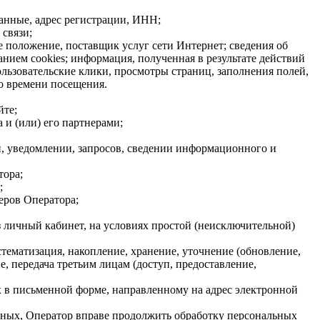
данные, адрес регистрации, ИНН;
связи;
е положение, поставщик услуг сети Интернет; сведения об
нием cookies; информация, полученная в результате действий
ользовательские клики, просмотры страниц, заполнения полей,
о времени посещения.
йте;
 и (или) его партнерами;
, уведомлении, запросов, сведении информационного и
тора;
;
еров Оператора;
з личный кабинет, на условиях простой (неисключительной)
стематизация, накопление, хранение, уточнение (обновление,
, передача третьим лицам (доступ, предоставление,
х в письменной форме, направленному на адрес электронной
анных, Оператор вправе продолжить обработку персональных