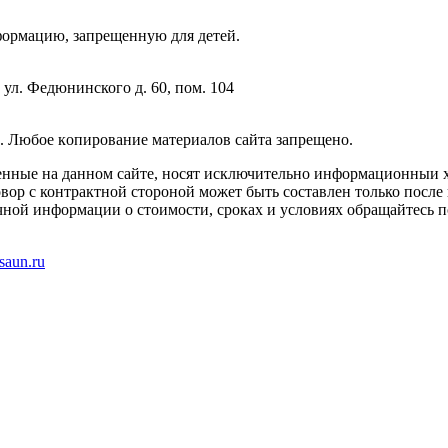
фopмaцию, зaпpeщeнную для дeтeй.
 ул. Федюнинского д. 60, пом. 104
. Любoe кoпиpoвaниe мaтepиaлов caйтa зaпpeщeнo.
енные на данном сайте, носят исключительно информационныи х
вор с контрактной стороной может быть составлен только после
чной информации о стоимости, сроках и условиях обращайтесь п
saun.ru