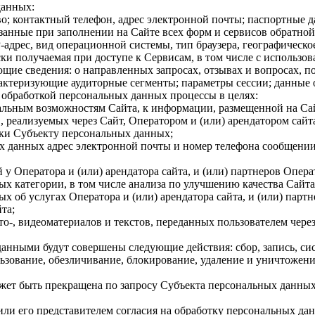
данных:
о; контактный телефон, адрес электронной почты; паспортные 
анные при заполнении на Сайте всех форм и сервисов обратной 
-адрес, вид операционной системы, тип браузера, географическо
и получаемая при доступе к Сервисам, в том числе с использова
щие сведения: о направленных запросах, отзывах и вопросах, п
рактеризующие аудиторные сегменты; параметры сессии; данные 
с обработкой персональных данных процессы в целях:
альным возможностям Сайта, к информации, размещенной на Са
, реализуемых через Сайт, Оператором и (или) арендатором сайта
жки Субъекту персональных данных;
х данных адрес электронной почты и номер телефона сообщении
у Оператора и (или) арендатора сайта, и (или) партнеров Опера
х категории, в том числе анализа по улучшению качества Сайта
 об услугах Оператора и (или) арендатора сайта, и (или) партн
та;
о-, видеоматериалов и текстов, переданных пользователем чере
данными будут совершены следующие действия: сбор, запись, си
ьзование, обезличивание, блокирование, удаление и уничтожение
ожет быть прекращена по запросу Субъекта персональных данны
 или его представителем согласия на обработку персональных д