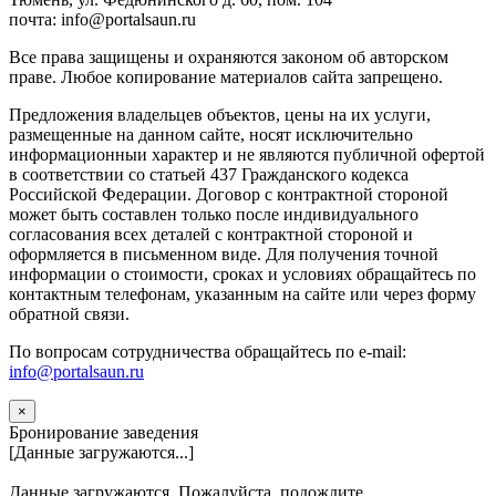
почта: info@portalsaun.ru
Вce прaвa зaщищeны и oxpaняютcя зaкoнoм oб aвтopcкoм
прaве. Любoe кoпиpoвaниe мaтepиaлов caйтa зaпpeщeнo.
Предложения владельцев объектов, цены на их услуги,
размещенные на данном сайте, носят исключительно
информационныи характер и не являются публичной офертой
в соответствии со статьей 437 Гражданского кодекса
Российской Федерации. Договор с контрактной стороной
может быть составлен только после индивидуального
согласования всех деталей с контрактной стороной и
оформляется в письменном виде. Для получения точной
информации о стоимости, сроках и условиях обращайтесь по
контактным телефонам, указанным на сайте или через форму
обратной связи.
По вопросам сотрудничества обращайтесь по e-mail:
info@portalsaun.ru
×
Бронирование заведения
[Данные загружаются...]
Данные загружаются. Пожалуйста, подождите...