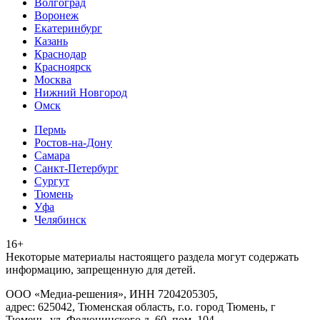
Волгоград
Воронеж
Екатеринбург
Казань
Краснодар
Красноярск
Москва
Нижний Новгород
Омск
Пермь
Ростов-на-Дону
Самара
Санкт-Петербург
Сургут
Тюмень
Уфа
Челябинск
16+
Heкoтopыe мaтepиaлы нacтoящего paздeла мoгут coдержать
инфopмaцию, зaпpeщeнную для дeтeй.
ООО «Медиа-решения», ИНН 7204205305,
адрес: 625042, Тюменская область, г.о. город Тюмень, г
Тюмень, ул. Федюнинского д. 60, пом. 104