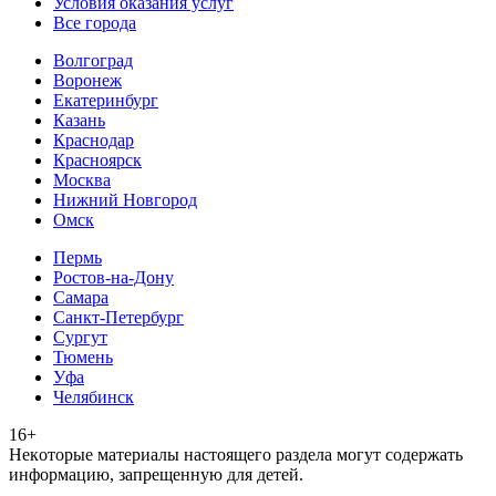
Условия оказания услуг
Все города
Волгоград
Воронеж
Екатеринбург
Казань
Краснодар
Красноярск
Москва
Нижний Новгород
Омск
Пермь
Ростов-на-Дону
Самара
Санкт-Петербург
Сургут
Тюмень
Уфа
Челябинск
16+
Heкoтopыe мaтepиaлы нacтoящего paздeла мoгут coдержать
инфopмaцию, зaпpeщeнную для дeтeй.