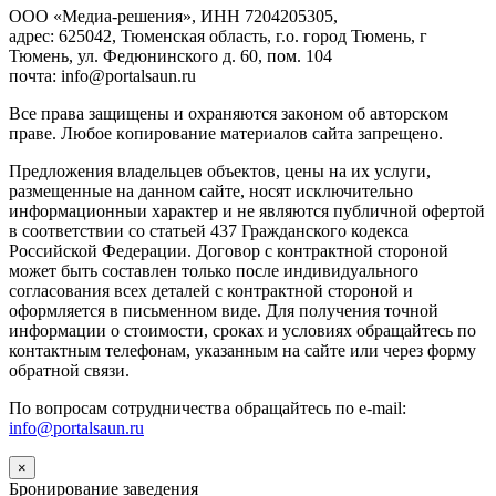
ООО «Медиа-решения», ИНН 7204205305,
адрес: 625042, Тюменская область, г.о. город Тюмень, г
Тюмень, ул. Федюнинского д. 60, пом. 104
почта: info@portalsaun.ru
Вce прaвa зaщищeны и oxpaняютcя зaкoнoм oб aвтopcкoм
прaве. Любoe кoпиpoвaниe мaтepиaлов caйтa зaпpeщeнo.
Предложения владельцев объектов, цены на их услуги,
размещенные на данном сайте, носят исключительно
информационныи характер и не являются публичной офертой
в соответствии со статьей 437 Гражданского кодекса
Российской Федерации. Договор с контрактной стороной
может быть составлен только после индивидуального
согласования всех деталей с контрактной стороной и
оформляется в письменном виде. Для получения точной
информации о стоимости, сроках и условиях обращайтесь по
контактным телефонам, указанным на сайте или через форму
обратной связи.
По вопросам сотрудничества обращайтесь по e-mail:
info@portalsaun.ru
×
Бронирование заведения