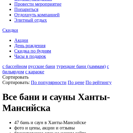
Провести мероприятие
Попариться
Отдохнуть компанией
Элитный отдых
Скидки
Акции
День рождения
Скидка по будням
Часы в подарок
с бассейном
русские бани
турецкие бани (хаммам)
с
бильярдом
с караоке
Сортировать
Сортировать:
По популярности
По цене
По рейтингу
Все бани и сауны Ханты-
Мансийска
47 бань и саун в Ханты-Мансийске
фото и цены, акции и отзывы