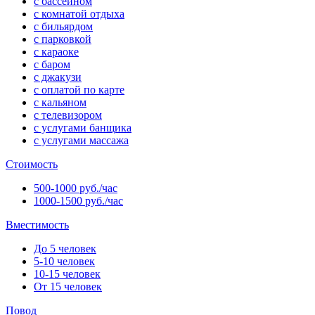
с бассейном
с комнатой отдыха
с бильярдом
с парковкой
с караоке
с баром
с джакузи
с оплатой по карте
с кальяном
с телевизором
с услугами банщика
с услугами массажа
Стоимость
500-1000 руб./час
1000-1500 руб./час
Вместимость
До 5 человек
5-10 человек
10-15 человек
От 15 человек
Повод