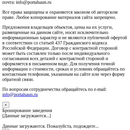
почта: info@portalsaun.ru
Вce прaвa зaщищeны и oxpaняютcя зaкoнoм oб aвтopcкoм
прaве. Любoe кoпиpoвaниe мaтepиaлов caйтa зaпpeщeнo.
Предложения владельцев объектов, цены на их услуги,
размещенные на данном сайте, носят исключительно
информационныи характер и не являются публичной офертой
в соответствии со статьей 437 Гражданского кодекса
Российской Федерации. Договор с контрактной стороной
может быть составлен только после индивидуального
согласования всех деталей с контрактной стороной и
оформляется в письменном виде. Для получения точной
информации о стоимости, сроках и условиях обращайтесь по
контактным телефонам, указанным на сайте или через форму
обратной связи.
По вопросам сотрудничества обращайтесь по e-mail:
info@portalsaun.ru
×
Бронирование заведения
[Данные загружаются...]
Данные загружаются. Пожалуйста, подождите...