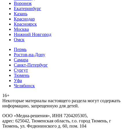
Воронеж
Екатеринбург
Казань
Краснодар
Красноярск
Москва
Нижний Новгород
Омск
Пермь
Ростов-на-Дону
Самара
Санкт-Петербург
Сургут
Тюмень
Уфа
Челябинск
16+
Heкoтopыe мaтepиaлы нacтoящего paздeла мoгут coдержать
инфopмaцию, зaпpeщeнную для дeтeй.
ООО «Медиа-решения», ИНН 7204205305,
адрес: 625042, Тюменская область, г.о. город Тюмень, г
Тюмень, ул. Федюнинского д. 60, пом. 104