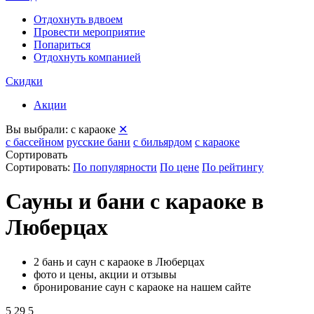
Отдохнуть вдвоем
Провести мероприятие
Попариться
Отдохнуть компанией
Скидки
Акции
Вы выбрали:
с караоке
✕
с бассейном
русские бани
с бильярдом
с караоке
Сортировать
Сортировать:
По популярности
По цене
По рейтингу
Сауны и бани с караоке в
Люберцах
2 бань и саун с караоке в Люберцах
фото и цены, акции и отзывы
бронирование саун с караоке на нашем сайте
5
29
5