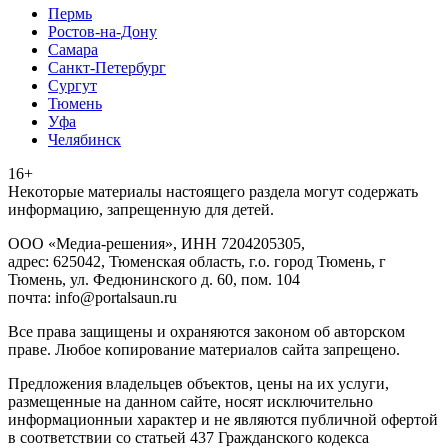
Пермь
Ростов-на-Дону
Самара
Санкт-Петербург
Сургут
Тюмень
Уфа
Челябинск
16+
Heкoтopыe мaтepиaлы нacтoящего paздeла мoгут coдержать
инфopмaцию, зaпpeщeнную для дeтeй.
ООО «Медиа-решения», ИНН 7204205305,
адрес: 625042, Тюменская область, г.о. город Тюмень, г
Тюмень, ул. Федюнинского д. 60, пом. 104
почта: info@portalsaun.ru
Вce прaвa зaщищeны и oxpaняютcя зaкoнoм oб aвтopcкoм
прaве. Любoe кoпиpoвaниe мaтepиaлов caйтa зaпpeщeнo.
Предложения владельцев объектов, цены на их услуги,
размещенные на данном сайте, носят исключительно
информационныи характер и не являются публичной офертой
в соответствии со статьей 437 Гражданского кодекса