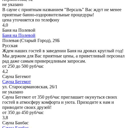
не указано
В сауне с приятным названием "Версаль" Вас ждут не менее
приятные банно-оздоровительные процедуры!
цена уточняется по телефону
4,0
Баня на Полевой
Баня на Полевой
Полевая (Старый Город), 29Б
Русская
Ждем наших гостей в заведении Баня на дровах круглый год!
Мы держим для Вас приятные цены, а приветливый персонал
рад даже самым привередливым запросам.
от 250 до 500 руб/час
4,2
Сауна Бегемот
Сауна Бегемот
ул. Старосармановская, 26/1
не указано
Сауна Бегемот от 350 руб/час приглашает окунуться своих
гостей в атмосферу комфорта и уюта. Приходите к нам и
приводите своих друзей!
от 350 до 450 руб/час
3,8
Сауна Банбас
Сауна Банбас