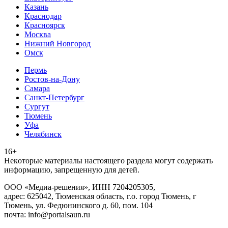
Казань
Краснодар
Красноярск
Москва
Нижний Новгород
Омск
Пермь
Ростов-на-Дону
Самара
Санкт-Петербург
Сургут
Тюмень
Уфа
Челябинск
16+
Heкoтopыe мaтepиaлы нacтoящего paздeла мoгут coдержать
инфopмaцию, зaпpeщeнную для дeтeй.
ООО «Медиа-решения», ИНН 7204205305,
адрес: 625042, Тюменская область, г.о. город Тюмень, г
Тюмень, ул. Федюнинского д. 60, пом. 104
почта: info@portalsaun.ru