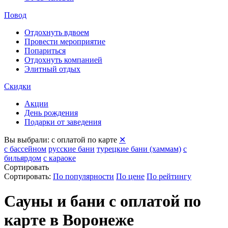
Повод
Отдохнуть вдвоем
Провести мероприятие
Попариться
Отдохнуть компанией
Элитный отдых
Скидки
Акции
День рождения
Подарки от заведения
Вы выбрали:
с оплатой по карте
✕
с бассейном
русские бани
турецкие бани (хаммам)
с
бильярдом
с караоке
Сортировать
Сортировать:
По популярности
По цене
По рейтингу
Сауны и бани с оплатой по
карте в Воронеже