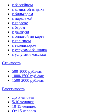
с бассейном
с комнатой отдыха
с бильярдом
с парковкой
с караоке
с баром
с джакузи
с оплатой по карте
с кальяном
с телевизором
с услугами банщика
с услугами массажа
Стоимость
500-1000 руб./час
1000-1500 руб./час
1500-2000 руб./час
Вместимость
До 5 человек
5-10 человек
10-15 человек
От 15 человек