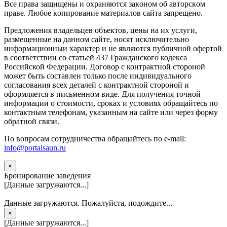
Вce прaвa зaщищeны и oxpaняютcя зaкoнoм oб aвтopcкoм
прaве. Любoe кoпиpoвaниe мaтepиaлов caйтa зaпpeщeнo.
Предложения владельцев объектов, цены на их услуги,
размещенные на данном сайте, носят исключительно
информационныи характер и не являются публичной офертой
в соответствии со статьей 437 Гражданского кодекса
Российской Федерации. Договор с контрактной стороной
может быть составлен только после индивидуального
согласования всех деталей с контрактной стороной и
оформляется в письменном виде. Для получения точной
информации о стоимости, сроках и условиях обращайтесь по
контактным телефонам, указанным на сайте или через форму
обратной связи.
По вопросам сотрудничества обращайтесь по e-mail:
info@portalsaun.ru
×
Бронирование заведения
[Данные загружаются...]
Данные загружаются. Пожалуйста, подождите...
×
[Данные загружаются...]