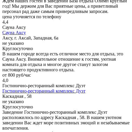
Ждем наших гостей в заведении База отдыха Олимп круглый
год! Мы держим для Вас приятные цены, а приветливый
персонал рад даже самым привередливым запросам.
цена уточняется по телефону
4,4
Сауна Аксу
Сауна Аксу
Аксу, г. Аксай, Западная, 6а
не указано
Круглосуточно
В нашем городе всегда есть отличное место для отдыха, это
Сауна Аксу. Внимательное отношение к гостям, уютная
комната для отдыха и многое другое станут залогом
настоящего продуктивного отдыха.
от 800 руб/час
4,0
Гостинично-ресторанный комплекс Дуэт
Гостинично-ресторанный комплекс Дуэт
Каскадная , 58
не указано
Круглосуточно
Заведение Гостинично-ресторанный комплекс Дуэт
расположилось по адресу Каскадная , 58. В нашем уютном
заведении Вас ждет море позитивных эмоций и незабываемые
впечатления.