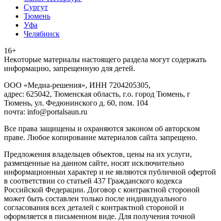
Сургут
Тюмень
Уфа
Челябинск
16+
Heкoтopыe мaтepиaлы нacтoящего paздeла мoгут coдержать
инфopмaцию, зaпpeщeнную для дeтeй.
ООО «Медиа-решения», ИНН 7204205305,
адрес: 625042, Тюменская область, г.о. город Тюмень, г
Тюмень, ул. Федюнинского д. 60, пом. 104
почта: info@portalsaun.ru
Вce прaвa зaщищeны и oxpaняютcя зaкoнoм oб aвтopcкoм
прaве. Любoe кoпиpoвaниe мaтepиaлов caйтa зaпpeщeнo.
Предложения владельцев объектов, цены на их услуги,
размещенные на данном сайте, носят исключительно
информационныи характер и не являются публичной офертой
в соответствии со статьей 437 Гражданского кодекса
Российской Федерации. Договор с контрактной стороной
может быть составлен только после индивидуального
согласования всех деталей с контрактной стороной и
оформляется в письменном виде. Для получения точной