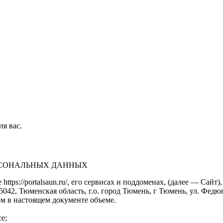
ля вас.
ЕРСОНАЛЬНЫХ ДАННЫХ
https://portalsaun.ru/, его сервисах и поддоменах, (далее — Са
2, Тюменская область, г.о. город Тюмень, г Тюмень, ул. Федюнинс
м в настоящем документе объеме.
е;