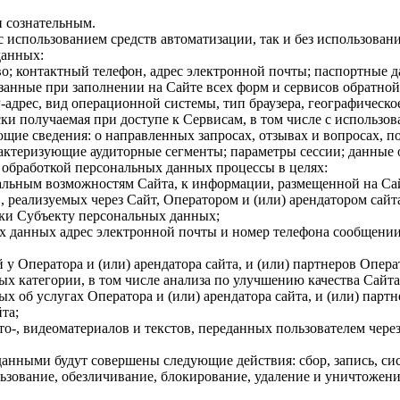
 сознательным.
 использованием средств автоматизации, так и без использовани
данных:
о; контактный телефон, адрес электронной почты; паспортные 
анные при заполнении на Сайте всех форм и сервисов обратной 
-адрес, вид операционной системы, тип браузера, географическо
и получаемая при доступе к Сервисам, в том числе с использова
щие сведения: о направленных запросах, отзывах и вопросах, п
рактеризующие аудиторные сегменты; параметры сессии; данные 
с обработкой персональных данных процессы в целях:
альным возможностям Сайта, к информации, размещенной на Са
, реализуемых через Сайт, Оператором и (или) арендатором сайта
жки Субъекту персональных данных;
х данных адрес электронной почты и номер телефона сообщении
у Оператора и (или) арендатора сайта, и (или) партнеров Опера
х категории, в том числе анализа по улучшению качества Сайта
 об услугах Оператора и (или) арендатора сайта, и (или) партн
та;
о-, видеоматериалов и текстов, переданных пользователем чере
данными будут совершены следующие действия: сбор, запись, си
ьзование, обезличивание, блокирование, удаление и уничтожение