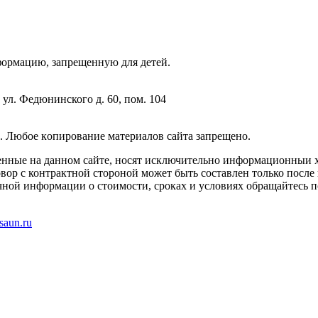
фopмaцию, зaпpeщeнную для дeтeй.
 ул. Федюнинского д. 60, пом. 104
. Любoe кoпиpoвaниe мaтepиaлов caйтa зaпpeщeнo.
енные на данном сайте, носят исключительно информационныи х
вор с контрактной стороной может быть составлен только после
чной информации о стоимости, сроках и условиях обращайтесь п
saun.ru