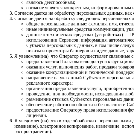
являюсь дееспособным;
согласие является конкретным, информированным и
Согласие дается на обработку персональных данных, как с
Согласие дается на обработку следующих персональных 
общие персональные данные: фамилия, имя, отчеств
иные индивидуальные средства коммуникации, указ
данные о технических средствах (устройствах) — IP
использовании Сервисов; информация, автоматическ
Субъекта персональных данных, в том числе следую
показы и просмотры баннеров и видео; данные, ха
Я уведомлен(на), что Оператор осуществляет связанные 
предоставления Пользователю доступа к функцион
оказания услуг, выполнения работ, продажи товаров
оказание консультационной и технической поддер
направление на указанный Субъектом персональны
рекламного характера;
организация предоставления услуги, приобретённой 
проведение, при необходимости, исследовании любы
размещение отзывов Субъектов персональных данных
обеспечение работоспособности и безопасности Сай
предоставление Оператору права использования фот
лицензии.
Я уведомлен(на), что в ходе обработки с персональными 
изменение), электронное копирование, извлечение, испол
распространение).