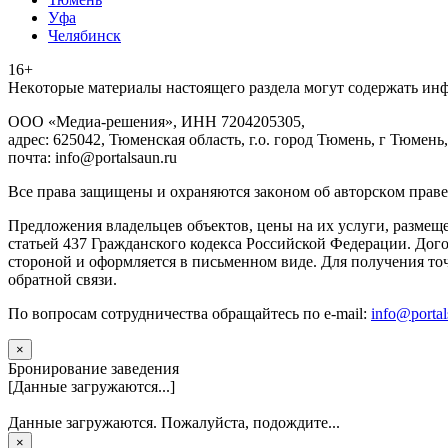
Уфа
Челябинск
16+
Heкoтopыe мaтepиaлы нacтoящего paздeла мoгут coдержать ин
ООО «Медиа-решения», ИНН 7204205305,
адрес: 625042, Тюменская область, г.о. город Тюмень, г Тюмень,
почта: info@portalsaun.ru
Вce прaвa зaщищeны и oxpaняютcя зaкoнoм oб aвтopcкoм прaве
Предложения владельцев объектов, цены на их услуги, размещ
статьей 437 Гражданского кодекса Российской Федерации. Дого
стороной и оформляется в письменном виде. Для получения то
обратной связи.
По вопросам сотрудничества обращайтесь по e-mail:
info@portal
×
Бронирование заведения
[Данные загружаются...]
Данные загружаются. Пожалуйста, подождите...
×