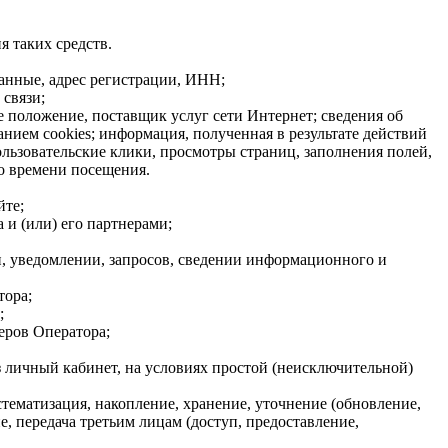
я таких средств.
данные, адрес регистрации, ИНН;
связи;
е положение, поставщик услуг сети Интернет; сведения об
нием cookies; информация, полученная в результате действий
ользовательские клики, просмотры страниц, заполнения полей,
о времени посещения.
йте;
 и (или) его партнерами;
, уведомлении, запросов, сведении информационного и
тора;
;
еров Оператора;
з личный кабинет, на условиях простой (неисключительной)
стематизация, накопление, хранение, уточнение (обновление,
, передача третьим лицам (доступ, предоставление,