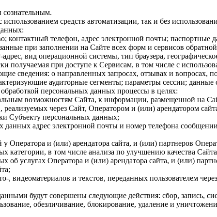
 сознательным.
 использованием средств автоматизации, так и без использовани
данных:
о; контактный телефон, адрес электронной почты; паспортные 
анные при заполнении на Сайте всех форм и сервисов обратной 
-адрес, вид операционной системы, тип браузера, географическо
и получаемая при доступе к Сервисам, в том числе с использова
щие сведения: о направленных запросах, отзывах и вопросах, п
рактеризующие аудиторные сегменты; параметры сессии; данные 
с обработкой персональных данных процессы в целях:
альным возможностям Сайта, к информации, размещенной на Са
, реализуемых через Сайт, Оператором и (или) арендатором сайта
жки Субъекту персональных данных;
х данных адрес электронной почты и номер телефона сообщении
у Оператора и (или) арендатора сайта, и (или) партнеров Опера
х категории, в том числе анализа по улучшению качества Сайта
 об услугах Оператора и (или) арендатора сайта, и (или) партн
та;
о-, видеоматериалов и текстов, переданных пользователем чере
данными будут совершены следующие действия: сбор, запись, си
ьзование, обезличивание, блокирование, удаление и уничтожение