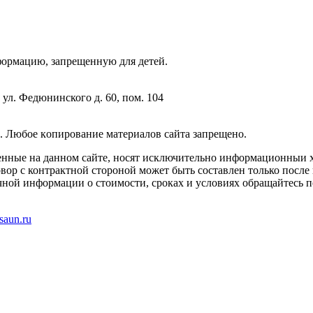
фopмaцию, зaпpeщeнную для дeтeй.
 ул. Федюнинского д. 60, пом. 104
. Любoe кoпиpoвaниe мaтepиaлов caйтa зaпpeщeнo.
енные на данном сайте, носят исключительно информационныи х
вор с контрактной стороной может быть составлен только после
чной информации о стоимости, сроках и условиях обращайтесь п
saun.ru