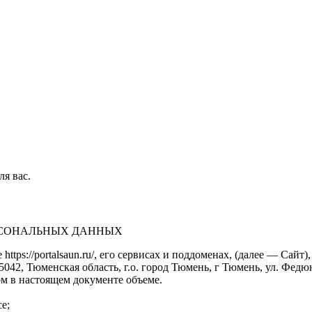
ля вас.
ЕРСОНАЛЬНЫХ ДАННЫХ
https://portalsaun.ru/, его сервисах и поддоменах, (далее — Са
2, Тюменская область, г.о. город Тюмень, г Тюмень, ул. Федюнинс
м в настоящем документе объеме.
е;