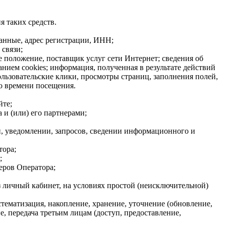
я таких средств.
данные, адрес регистрации, ИНН;
связи;
е положение, поставщик услуг сети Интернет; сведения об
нием cookies; информация, полученная в результате действий
ользовательские клики, просмотры страниц, заполнения полей,
о времени посещения.
йте;
 и (или) его партнерами;
, уведомлении, запросов, сведении информационного и
тора;
;
еров Оператора;
з личный кабинет, на условиях простой (неисключительной)
стематизация, накопление, хранение, уточнение (обновление,
, передача третьим лицам (доступ, предоставление,