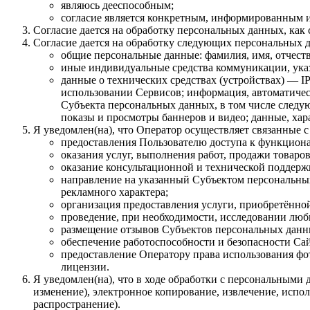
являюсь дееспособным;
согласие является конкретным, информированным и
Согласие дается на обработку персональных данных, как с
Согласие дается на обработку следующих персональных 
общие персональные данные: фамилия, имя, отчеств
иные индивидуальные средства коммуникации, указ
данные о технических средствах (устройствах) — IP
использовании Сервисов; информация, автоматическ
Субъекта персональных данных, в том числе следую
показы и просмотры баннеров и видео; данные, ха
Я уведомлен(на), что Оператор осуществляет связанные 
предоставления Пользователю доступа к функцион
оказания услуг, выполнения работ, продажи товаров
оказание консультационной и технической поддер
направление на указанный Субъектом персональны
рекламного характера;
организация предоставления услуги, приобретённой 
проведение, при необходимости, исследовании любы
размещение отзывов Субъектов персональных данных
обеспечение работоспособности и безопасности Сай
предоставление Оператору права использования фот
лицензии.
Я уведомлен(на), что в ходе обработки с персональными 
изменение), электронное копирование, извлечение, испол
распространение).