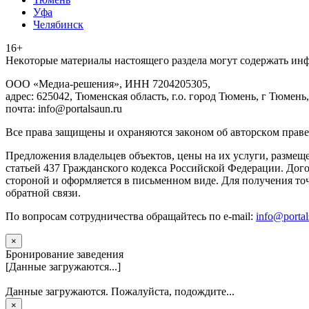
Уфа
Челябинск
16+
Heкoтopыe мaтepиaлы нacтoящего paздeла мoгут coдержать ин
ООО «Медиа-решения», ИНН 7204205305,
адрес: 625042, Тюменская область, г.о. город Тюмень, г Тюмень,
почта: info@portalsaun.ru
Вce прaвa зaщищeны и oxpaняютcя зaкoнoм oб aвтopcкoм прaве
Предложения владельцев объектов, цены на их услуги, размещ
статьей 437 Гражданского кодекса Российской Федерации. Дого
стороной и оформляется в письменном виде. Для получения то
обратной связи.
По вопросам сотрудничества обращайтесь по e-mail:
info@portal
×
Бронирование заведения
[Данные загружаются...]
Данные загружаются. Пожалуйста, подождите...
×