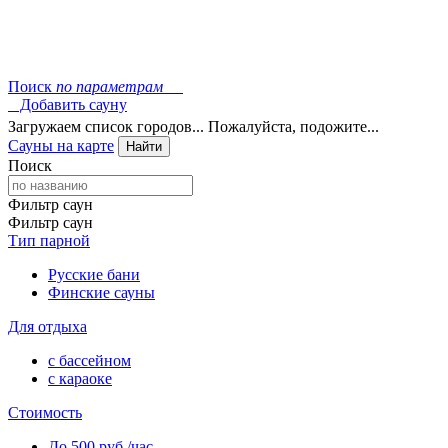
Поиск
по параметрам
Добавить сауну
Загружаем список городов... Пожалуйста, подожите...
Сауны на карте
Найти
Поиск
Фильтр саун
Фильтр саун
Тип парной
Русские бани
Финские сауны
Для отдыха
с бассейном
с караоке
Стоимость
До 500 руб./час