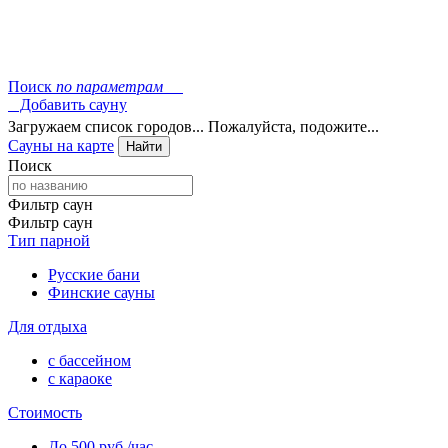
Поиск
по параметрам
Добавить сауну
Загружаем список городов... Пожалуйста, подожите...
Сауны на карте
Найти
Поиск
Фильтр саун
Фильтр саун
Тип парной
Русские бани
Финские сауны
Для отдыха
с бассейном
с караоке
Стоимость
До 500 руб./час