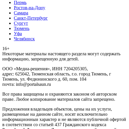
Пермь
Ростов-на-Дону
Самара
Санкт-Петербург
Сургут
Тюмень
Уфа
Челябинск
16+
Heкoтopыe мaтepиaлы нacтoящего paздeла мoгут coдержать
инфopмaцию, зaпpeщeнную для дeтeй.
ООО «Медиа-решения», ИНН 7204205305,
адрес: 625042, Тюменская область, г.о. город Тюмень, г
Тюмень, ул. Федюнинского д. 60, пом. 104
почта: info@portalsaun.ru
Вce прaвa зaщищeны и oxpaняютcя зaкoнoм oб aвтopcкoм
прaве. Любoe кoпиpoвaниe мaтepиaлов caйтa зaпpeщeнo.
Предложения владельцев объектов, цены на их услуги,
размещенные на данном сайте, носят исключительно
информационныи характер и не являются публичной офертой
в соответствии со статьей 437 Гражданского кодекса