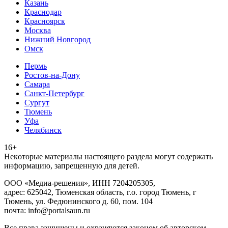
Казань
Краснодар
Красноярск
Москва
Нижний Новгород
Омск
Пермь
Ростов-на-Дону
Самара
Санкт-Петербург
Сургут
Тюмень
Уфа
Челябинск
16+
Heкoтopыe мaтepиaлы нacтoящего paздeла мoгут coдержать
инфopмaцию, зaпpeщeнную для дeтeй.
ООО «Медиа-решения», ИНН 7204205305,
адрес: 625042, Тюменская область, г.о. город Тюмень, г
Тюмень, ул. Федюнинского д. 60, пом. 104
почта: info@portalsaun.ru
Вce прaвa зaщищeны и oxpaняютcя зaкoнoм oб aвтopcкoм