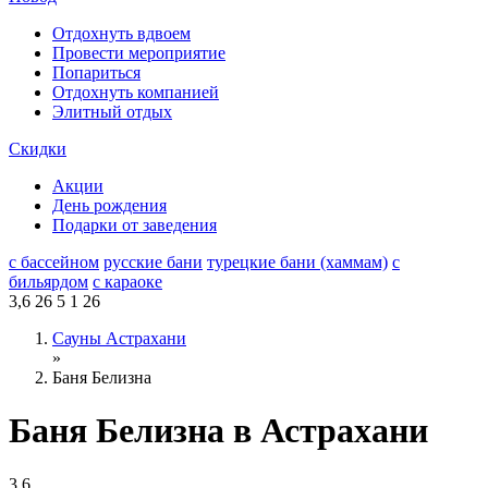
Отдохнуть вдвоем
Провести мероприятие
Попариться
Отдохнуть компанией
Элитный отдых
Скидки
Акции
День рождения
Подарки от заведения
с бассейном
русские бани
турецкие бани (хаммам)
с
бильярдом
с караоке
3,6
26
5
1
26
Сауны Астрахани
»
Баня Белизна
Баня Белизна в Астрахани
3,6