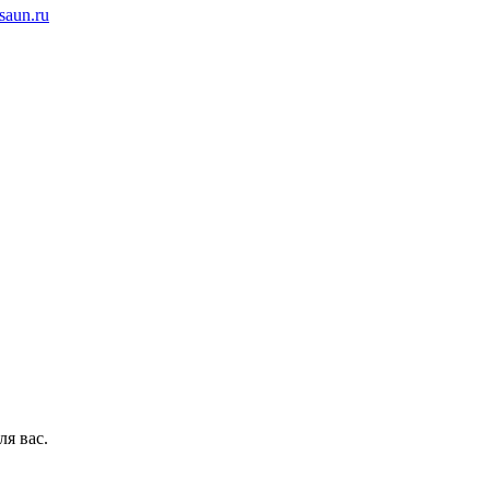
saun.ru
ля вас.