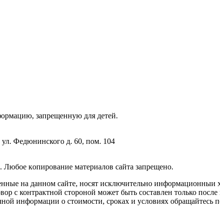
фopмaцию, зaпpeщeнную для дeтeй.
 ул. Федюнинского д. 60, пом. 104
. Любoe кoпиpoвaниe мaтepиaлов caйтa зaпpeщeнo.
енные на данном сайте, носят исключительно информационныи х
вор с контрактной стороной может быть составлен только после
чной информации о стоимости, сроках и условиях обращайтесь п