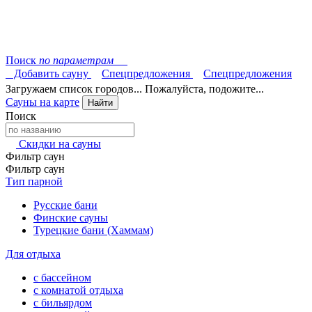
Поиск
по параметрам
Добавить сауну
Спецпредложения
Спецпредложения
Загружаем список городов... Пожалуйста, подожите...
Сауны на карте
Найти
Поиск
Скидки на сауны
Фильтр саун
Фильтр саун
Тип парной
Русские бани
Финские сауны
Турецкие бани (Хаммам)
Для отдыха
с бассейном
с комнатой отдыха
с бильярдом