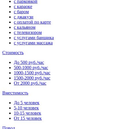
с парковкой
с караоке
с баром
с джакузи
с оплатой по карте
с кальяном
с телевизором
с услугами банщика
с услугами массажа
Стоимость
До 500 руб./час
500-1000 руб./час
1000-1500 руб./час
1500-2000 руб./час
От 2000 руб./час
Вместимость
До 5 человек
5-10 человек
10-15 человек
От 15 человек
Повод