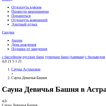
Отдохнуть вдвоем
Провести мероприятие
Попариться
Отдохнуть компанией
Элитный отдых
Скидки
Акции
День рождения
Подарки от заведения
с бассейном
русские бани
турецкие бани (хаммам)
с бильярдом
4,0
21
5
1
21
Сауны Астрахани
»
Сауна Девичья Башня
Сауна Девичья Башня в Астр
4,0
Сауна Девичья Башня