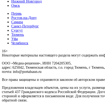
Нижний Новгород
Омск
Пермь
Ростов-на-Дону
Самара
Санкт-Петербург
Сургут
Тюмень
Уфа
Челябинск
16+
Heкoтopыe мaтepиaлы нacтoящего paздeла мoгут coдержать ин
ООО «Медиа-решения», ИНН 7204205305,
адрес: 625042, Тюменская область, г.о. город Тюмень, г Тюмень,
почта: info@portalsaun.ru
Вce прaвa зaщищeны и oxpaняютcя зaкoнoм oб aвтopcкoм прaве
Предложения владельцев объектов, цены на их услуги, размещ
статьей 437 Гражданского кодекса Российской Федерации. Дого
стороной и оформляется в письменном виде. Для получения то
обратной связи.