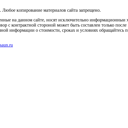
. Любoe кoпиpoвaниe мaтepиaлов caйтa зaпpeщeнo.
енные на данном сайте, носят исключительно информационныи х
вор с контрактной стороной может быть составлен только после
чной информации о стоимости, сроках и условиях обращайтесь п
saun.ru