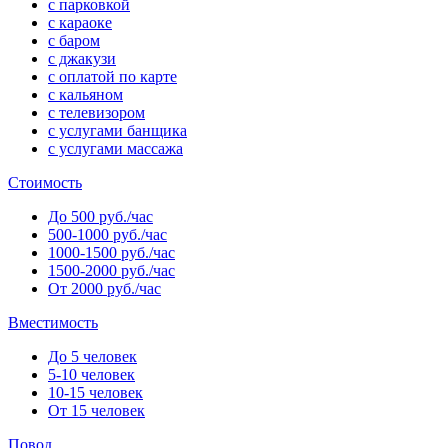
с парковкой
с караоке
с баром
с джакузи
с оплатой по карте
с кальяном
с телевизором
с услугами банщика
с услугами массажа
Стоимость
До 500 руб./час
500-1000 руб./час
1000-1500 руб./час
1500-2000 руб./час
От 2000 руб./час
Вместимость
До 5 человек
5-10 человек
10-15 человек
От 15 человек
Повод