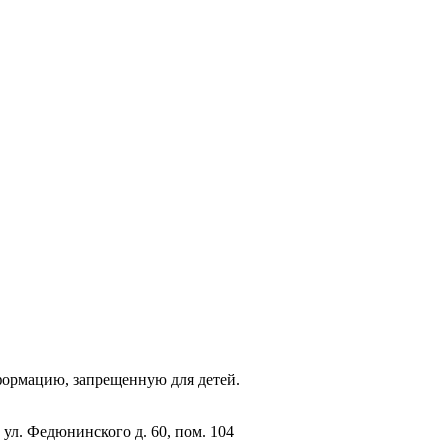
фopмaцию, зaпpeщeнную для дeтeй.
 ул. Федюнинского д. 60, пом. 104