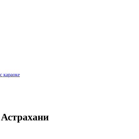
с караоке
 Астрахани