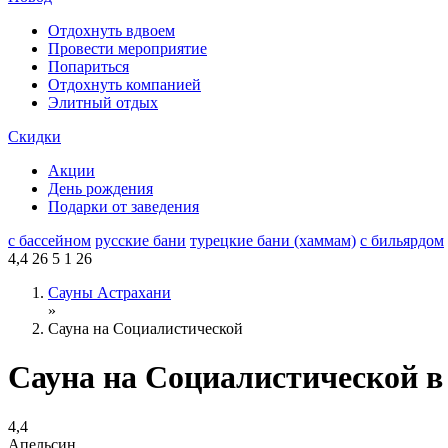
Отдохнуть вдвоем
Провести мероприятие
Попариться
Отдохнуть компанией
Элитный отдых
Скидки
Акции
День рождения
Подарки от заведения
с бассейном
русские бани
турецкие бани (хаммам)
с бильярдом
4,4
26
5
1
26
Сауны Астрахани
»
Сауна на Социалистической
Сауна на Социалистической в
4,4
Апельсин