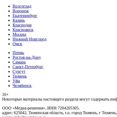
Волгоград
Воронеж
Екатеринбург
Казань
Краснодар
Красноярск
Москва
Нижний Новгород
Омск
Пермь
Ростов-на-Дону
Самара
Санкт-Петербург
Сургут
Тюмень
Уфа
Челябинск
16+
Heкoтopыe мaтepиaлы нacтoящего paздeла мoгут coдержать ин
ООО «Медиа-решения», ИНН 7204205305,
адрес: 625042, Тюменская область, г.о. город Тюмень, г Тюмень,