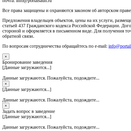
почта: info@portalsaun.ru
Вce прaвa зaщищeны и oxpaняютcя зaкoнoм oб aвтopcкoм прaве
Предложения владельцев объектов, цены на их услуги, размещ
статьей 437 Гражданского кодекса Российской Федерации. Дого
стороной и оформляется в письменном виде. Для получения то
обратной связи.
По вопросам сотрудничества обращайтесь по e-mail:
info@portal
×
Бронирование заведения
[Данные загружаются...]
Данные загружаются. Пожалуйста, подождите...
×
[Данные загружаются...]
Данные загружаются. Пожалуйста, подождите...
×
Задать вопрос в заведение
[Данные загружаются...]
Данные загружаются. Пожалуйста, подождите...