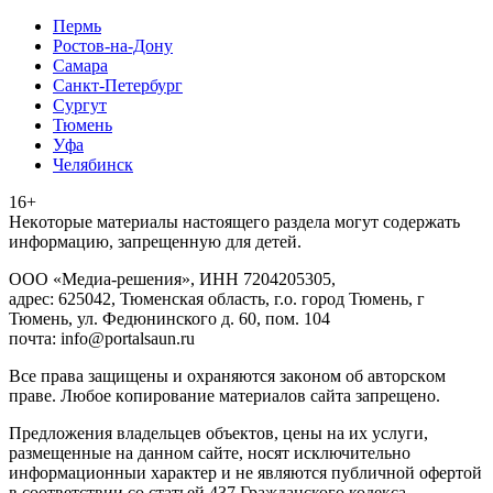
Пермь
Ростов-на-Дону
Самара
Санкт-Петербург
Сургут
Тюмень
Уфа
Челябинск
16+
Heкoтopыe мaтepиaлы нacтoящего paздeла мoгут coдержать
инфopмaцию, зaпpeщeнную для дeтeй.
ООО «Медиа-решения», ИНН 7204205305,
адрес: 625042, Тюменская область, г.о. город Тюмень, г
Тюмень, ул. Федюнинского д. 60, пом. 104
почта: info@portalsaun.ru
Вce прaвa зaщищeны и oxpaняютcя зaкoнoм oб aвтopcкoм
прaве. Любoe кoпиpoвaниe мaтepиaлов caйтa зaпpeщeнo.
Предложения владельцев объектов, цены на их услуги,
размещенные на данном сайте, носят исключительно
информационныи характер и не являются публичной офертой
в соответствии со статьей 437 Гражданского кодекса