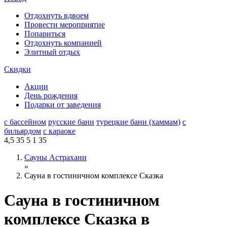
Отдохнуть вдвоем
Провести мероприятие
Попариться
Отдохнуть компанией
Элитный отдых
Скидки
Акции
День рождения
Подарки от заведения
с бассейном
русские бани
турецкие бани (хаммам)
с
бильярдом
с караоке
4,5
35
5
1
35
Сауны Астрахани
»
Сауна в гостиничном комплексе Сказка
Сауна в гостиничном
комплексе Сказка в