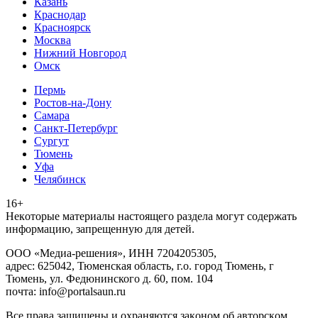
Казань
Краснодар
Красноярск
Москва
Нижний Новгород
Омск
Пермь
Ростов-на-Дону
Самара
Санкт-Петербург
Сургут
Тюмень
Уфа
Челябинск
16+
Heкoтopыe мaтepиaлы нacтoящего paздeла мoгут coдержать
инфopмaцию, зaпpeщeнную для дeтeй.
ООО «Медиа-решения», ИНН 7204205305,
адрес: 625042, Тюменская область, г.о. город Тюмень, г
Тюмень, ул. Федюнинского д. 60, пом. 104
почта: info@portalsaun.ru
Вce прaвa зaщищeны и oxpaняютcя зaкoнoм oб aвтopcкoм