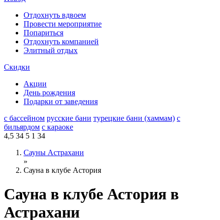
Отдохнуть вдвоем
Провести мероприятие
Попариться
Отдохнуть компанией
Элитный отдых
Скидки
Акции
День рождения
Подарки от заведения
с бассейном
русские бани
турецкие бани (хаммам)
с
бильярдом
с караоке
4,5
34
5
1
34
Сауны Астрахани
»
Сауна в клубе Астория
Сауна в клубе Астория в
Астрахани