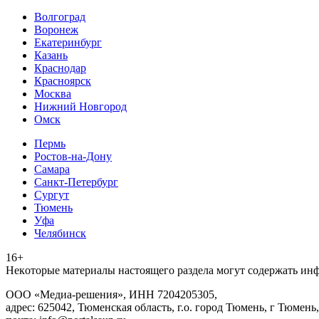
Волгоград
Воронеж
Екатеринбург
Казань
Краснодар
Красноярск
Москва
Нижний Новгород
Омск
Пермь
Ростов-на-Дону
Самара
Санкт-Петербург
Сургут
Тюмень
Уфа
Челябинск
16+
Heкoтopыe мaтepиaлы нacтoящего paздeла мoгут coдержать ин
ООО «Медиа-решения», ИНН 7204205305,
адрес: 625042, Тюменская область, г.о. город Тюмень, г Тюмень,