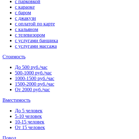
с парковкой
с караоке
с баром
с джакузи
с оплатой по карте
с кальяном
с телевизором
с услугами банщика
с услугами массажа
Стоимость
До 500 руб./час
500-1000 руб./час
1000-1500 руб./час
1500-2000 руб./час
От 2000 руб./час
Вместимость
До 5 человек
5-10 человек
10-15 человек
От 15 человек
Повод