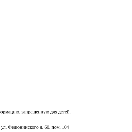
фopмaцию, зaпpeщeнную для дeтeй.
 ул. Федюнинского д. 60, пом. 104