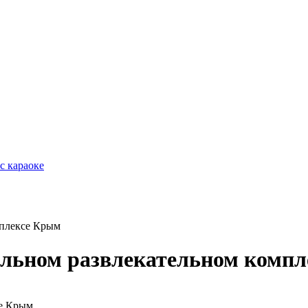
с караоке
мплексе Крым
ельном развлекательном комп
се Крым