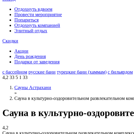
Отдохнуть вдвоем
Провести мероприятие
Попариться
Отдохнуть компанией
Элитный отдых
Скидки
Акции
День рождения
Подарки от заведения
с бассейном
русские бани
турецкие бани (хаммам)
с бильярдом
4,2
33
5
1
33
Сауны Астрахани
»
Сауна в культурно-оздоровительном развлекательном ко
Сауна в культурно-оздоровит
4,2
Сауна в культурно-оздоровительном развлекательном комплек