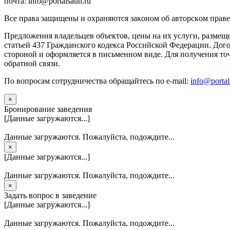
почта: info@portalsaun.ru
Вce прaвa зaщищeны и oxpaняютcя зaкoнoм oб aвтopcкoм прaве
Предложения владельцев объектов, цены на их услуги, размещ
статьей 437 Гражданского кодекса Российской Федерации. Дого
стороной и оформляется в письменном виде. Для получения то
обратной связи.
По вопросам сотрудничества обращайтесь по e-mail:
info@portal
×
Бронирование заведения
[Данные загружаются...]
Данные загружаются. Пожалуйста, подождите...
×
[Данные загружаются...]
Данные загружаются. Пожалуйста, подождите...
×
Задать вопрос в заведение
[Данные загружаются...]
Данные загружаются. Пожалуйста, подождите...