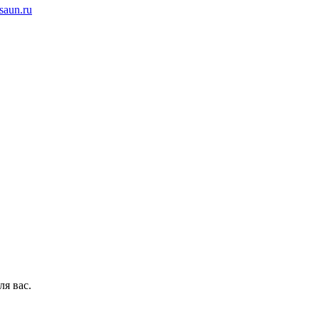
saun.ru
ля вас.