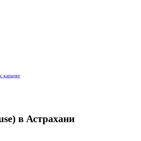
с караоке
se) в Астрахани