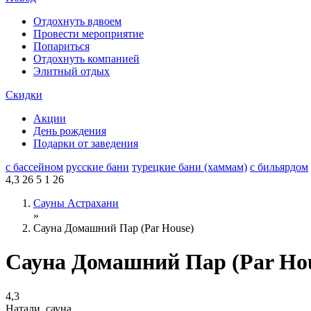
Отдохнуть вдвоем
Провести мероприятие
Попариться
Отдохнуть компанией
Элитный отдых
Скидки
Акции
День рождения
Подарки от заведения
с бассейном
русские бани
турецкие бани (хаммам)
с бильярдом
4,3
26
5
1
26
Сауны Астрахани
»
Сауна Домашний Пар (Par House)
Сауна Домашний Пар (Par Hou
4,3
Натали, сауна