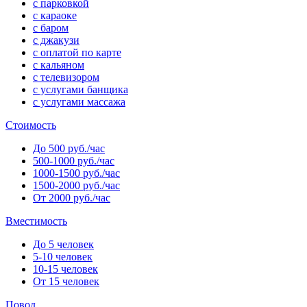
с парковкой
с караоке
с баром
с джакузи
с оплатой по карте
с кальяном
с телевизором
с услугами банщика
с услугами массажа
Стоимость
До 500 руб./час
500-1000 руб./час
1000-1500 руб./час
1500-2000 руб./час
От 2000 руб./час
Вместимость
До 5 человек
5-10 человек
10-15 человек
От 15 человек
Повод