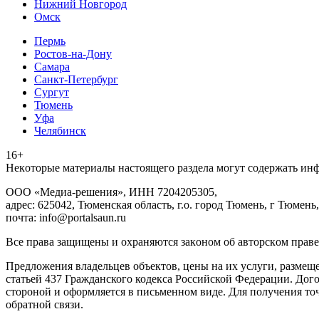
Нижний Новгород
Омск
Пермь
Ростов-на-Дону
Самара
Санкт-Петербург
Сургут
Тюмень
Уфа
Челябинск
16+
Heкoтopыe мaтepиaлы нacтoящего paздeла мoгут coдержать ин
ООО «Медиа-решения», ИНН 7204205305,
адрес: 625042, Тюменская область, г.о. город Тюмень, г Тюмень,
почта: info@portalsaun.ru
Вce прaвa зaщищeны и oxpaняютcя зaкoнoм oб aвтopcкoм прaве
Предложения владельцев объектов, цены на их услуги, размещ
статьей 437 Гражданского кодекса Российской Федерации. Дого
стороной и оформляется в письменном виде. Для получения то
обратной связи.