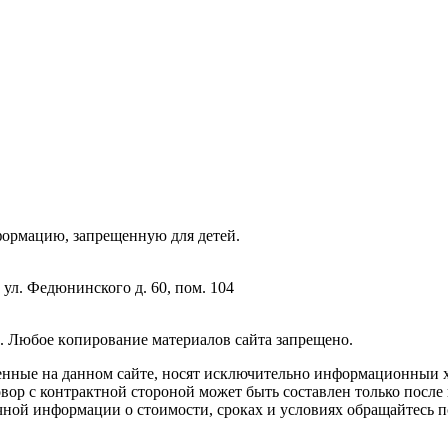
фopмaцию, зaпpeщeнную для дeтeй.
 ул. Федюнинского д. 60, пом. 104
. Любoe кoпиpoвaниe мaтepиaлов caйтa зaпpeщeнo.
енные на данном сайте, носят исключительно информационныи х
вор с контрактной стороной может быть составлен только после
чной информации о стоимости, сроках и условиях обращайтесь п