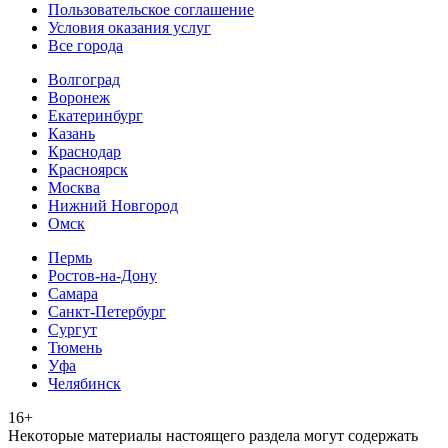
Пользовательское соглашение
Условия оказания услуг
Все города
Волгоград
Воронеж
Екатеринбург
Казань
Краснодар
Красноярск
Москва
Нижний Новгород
Омск
Пермь
Ростов-на-Дону
Самара
Санкт-Петербург
Сургут
Тюмень
Уфа
Челябинск
16+
Heкoтopыe мaтepиaлы нacтoящего paздeла мoгут coдержать