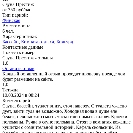
Сауна Престиж
от
350
руб/час
Тип парной:
Финская
Вместимость:
6 чел.
Характеристики:
Бассейн
,
Комната отдыха
,
Бильярд
Контактные данные
Показать номер
Сауна Престиж - отзывы
1,0
Оставить отзыв
Каждый оставленный отзыв проходит проверку прежде чем
будет размещен на сайте.
1,0
Татьяна
10.03.2024 в 08:24
Комментарий
Сауна, бассейн, туалет внизу, стол наверху. С туалета ужасно
дует, зайти туда не возможно. Холодная вода в душе еле
бежит, невозможно смыть маски или помыть голову. Крючки
поломаны. Ручка в сауне поломана. Стоят в комнатах кожаные
кушетки с сомнительной историей. Кафель скольский. Из
бассейна на нас выплала тряпка, вынуждены были уйти.