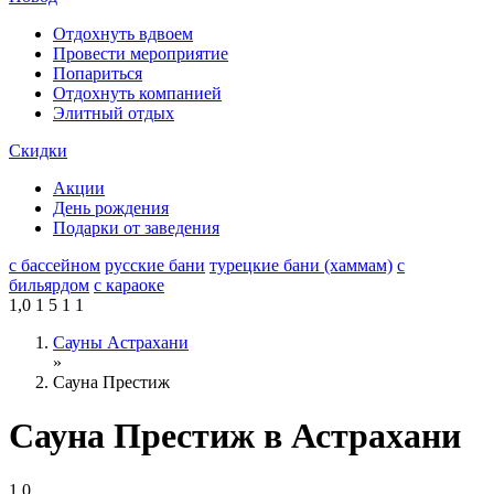
Отдохнуть вдвоем
Провести мероприятие
Попариться
Отдохнуть компанией
Элитный отдых
Скидки
Акции
День рождения
Подарки от заведения
с бассейном
русские бани
турецкие бани (хаммам)
с
бильярдом
с караоке
1,0
1
5
1
1
Сауны Астрахани
»
Сауна Престиж
Сауна Престиж в Астрахани
1,0