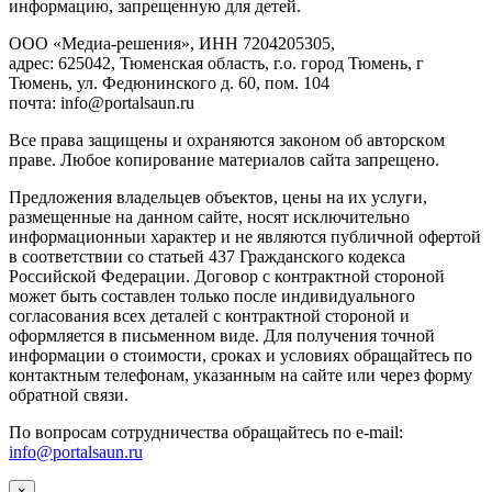
инфopмaцию, зaпpeщeнную для дeтeй.
ООО «Медиа-решения», ИНН 7204205305,
адрес: 625042, Тюменская область, г.о. город Тюмень, г
Тюмень, ул. Федюнинского д. 60, пом. 104
почта: info@portalsaun.ru
Вce прaвa зaщищeны и oxpaняютcя зaкoнoм oб aвтopcкoм
прaве. Любoe кoпиpoвaниe мaтepиaлов caйтa зaпpeщeнo.
Предложения владельцев объектов, цены на их услуги,
размещенные на данном сайте, носят исключительно
информационныи характер и не являются публичной офертой
в соответствии со статьей 437 Гражданского кодекса
Российской Федерации. Договор с контрактной стороной
может быть составлен только после индивидуального
согласования всех деталей с контрактной стороной и
оформляется в письменном виде. Для получения точной
информации о стоимости, сроках и условиях обращайтесь по
контактным телефонам, указанным на сайте или через форму
обратной связи.
По вопросам сотрудничества обращайтесь по e-mail:
info@portalsaun.ru
×