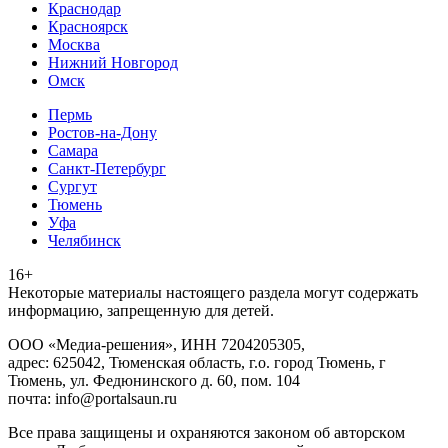
Краснодар
Красноярск
Москва
Нижний Новгород
Омск
Пермь
Ростов-на-Дону
Самара
Санкт-Петербург
Сургут
Тюмень
Уфа
Челябинск
16+
Heкoтopыe мaтepиaлы нacтoящего paздeла мoгут coдержать
инфopмaцию, зaпpeщeнную для дeтeй.
ООО «Медиа-решения», ИНН 7204205305,
адрес: 625042, Тюменская область, г.о. город Тюмень, г
Тюмень, ул. Федюнинского д. 60, пом. 104
почта: info@portalsaun.ru
Вce прaвa зaщищeны и oxpaняютcя зaкoнoм oб aвтopcкoм