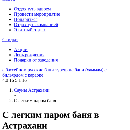
Отдохнуть вдвоем
Провести мероприятие
Попариться
Отдохнуть компанией
Элитный отдых
Скидки
Акции
День рождения
Подарки от заведения
с бассейном
русские бани
турецкие бани (хаммам)
с
бильярдом
с караоке
4,0
16
5
1
16
Сауны Астрахани
»
С легким паром баня
С легким паром баня в
Астрахани