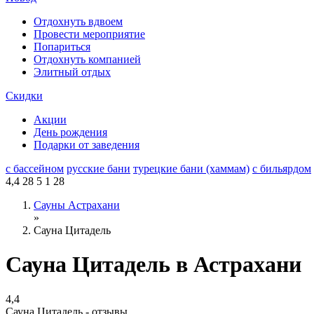
Отдохнуть вдвоем
Провести мероприятие
Попариться
Отдохнуть компанией
Элитный отдых
Скидки
Акции
День рождения
Подарки от заведения
с бассейном
русские бани
турецкие бани (хаммам)
с бильярдом
4,4
28
5
1
28
Сауны Астрахани
»
Сауна Цитадель
Сауна Цитадель в Астрахани
4,4
Сауна Цитадель - отзывы