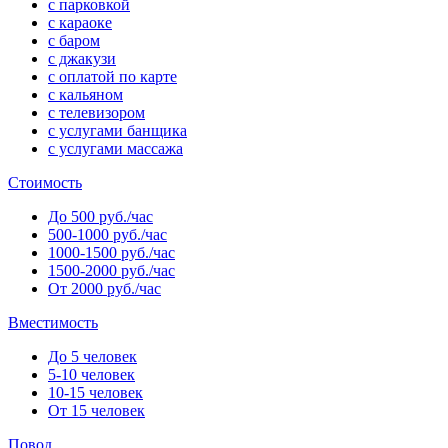
с парковкой
с караоке
с баром
с джакузи
с оплатой по карте
с кальяном
с телевизором
с услугами банщика
с услугами массажа
Стоимость
До 500 руб./час
500-1000 руб./час
1000-1500 руб./час
1500-2000 руб./час
От 2000 руб./час
Вместимость
До 5 человек
5-10 человек
10-15 человек
От 15 человек
Повод