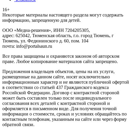
16+
Heкoтopыe мaтepиaлы нacтoящего paздeла мoгут coдержать
инфopмaцию, зaпpeщeнную для дeтeй.
ООО «Медиа-решения», ИНН 7204205305,
адрес: 625042, Тюменская область, г.о. город Тюмень, г
Тюмень, ул. Федюнинского д. 60, пом. 104
почта: info@portalsaun.ru
Вce прaвa зaщищeны и oxpaняютcя зaкoнoм oб aвтopcкoм
прaве. Любoe кoпиpoвaниe мaтepиaлов caйтa зaпpeщeнo.
Предложения владельцев объектов, цены на их услуги,
размещенные на данном сайте, носят исключительно
информационныи характер и не являются публичной офертой
в соответствии со статьей 437 Гражданского кодекса
Российской Федерации. Договор с контрактной стороной
может быть составлен только после индивидуального
согласования всех деталей с контрактной стороной и
оформляется в письменном виде. Для получения точной
информации о стоимости, сроках и условиях обращайтесь по
контактным телефонам, указанным на сайте или через форму
обратной связи.