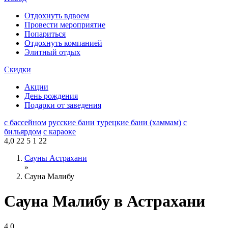
Отдохнуть вдвоем
Провести мероприятие
Попариться
Отдохнуть компанией
Элитный отдых
Скидки
Акции
День рождения
Подарки от заведения
с бассейном
русские бани
турецкие бани (хаммам)
с
бильярдом
с караоке
4,0
22
5
1
22
Сауны Астрахани
»
Сауна Малибу
Сауна Малибу в Астрахани
4,0