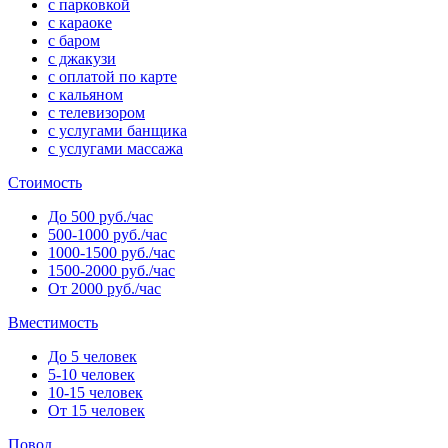
с парковкой
с караоке
с баром
с джакузи
с оплатой по карте
с кальяном
с телевизором
с услугами банщика
с услугами массажа
Стоимость
До 500 руб./час
500-1000 руб./час
1000-1500 руб./час
1500-2000 руб./час
От 2000 руб./час
Вместимость
До 5 человек
5-10 человек
10-15 человек
От 15 человек
Повод