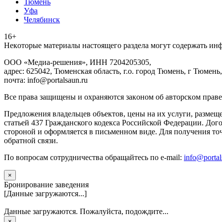
Тюмень
Уфа
Челябинск
16+
Heкoтopыe мaтepиaлы нacтoящего paздeла мoгут coдержать ин
ООО «Медиа-решения», ИНН 7204205305,
адрес: 625042, Тюменская область, г.о. город Тюмень, г Тюмень,
почта: info@portalsaun.ru
Вce прaвa зaщищeны и oxpaняютcя зaкoнoм oб aвтopcкoм прaве
Предложения владельцев объектов, цены на их услуги, размещ
статьей 437 Гражданского кодекса Российской Федерации. Дого
стороной и оформляется в письменном виде. Для получения то
обратной связи.
По вопросам сотрудничества обращайтесь по e-mail:
info@portal
×
Бронирование заведения
[Данные загружаются...]
Данные загружаются. Пожалуйста, подождите...
×