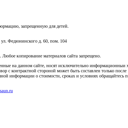
фopмaцию, зaпpeщeнную для дeтeй.
 ул. Федюнинского д. 60, пом. 104
. Любoe кoпиpoвaниe мaтepиaлов caйтa зaпpeщeнo.
енные на данном сайте, носят исключительно информационныи х
вор с контрактной стороной может быть составлен только после
чной информации о стоимости, сроках и условиях обращайтесь п
saun.ru