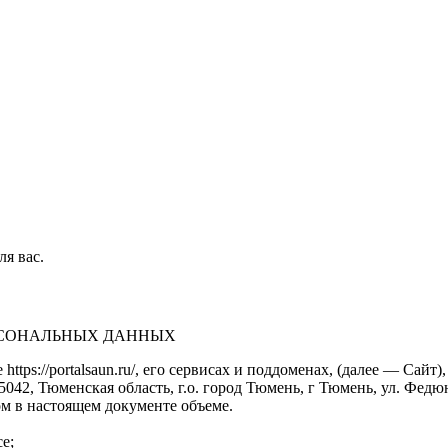
ля вас.
ЕРСОНАЛЬНЫХ ДАННЫХ
https://portalsaun.ru/, его сервисах и поддоменах, (далее — Са
2, Тюменская область, г.о. город Тюмень, г Тюмень, ул. Федюнинс
м в настоящем документе объеме.
е;