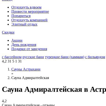
Отдохнуть вдвоем
Провести мероприятие
Попариться
Отдохнуть компанией
Элитный отдых
Скидки
Акции
День рождения
Подарки от заведения
с бассейном
русские бани
турецкие бани (хаммам)
с бильярдом
4,2
31
5
1
31
Сауны Астрахани
»
Сауна Адмиралтейская
Сауна Адмиралтейская в Аст
4,2
Сауна Адмиралтейская - отзывы