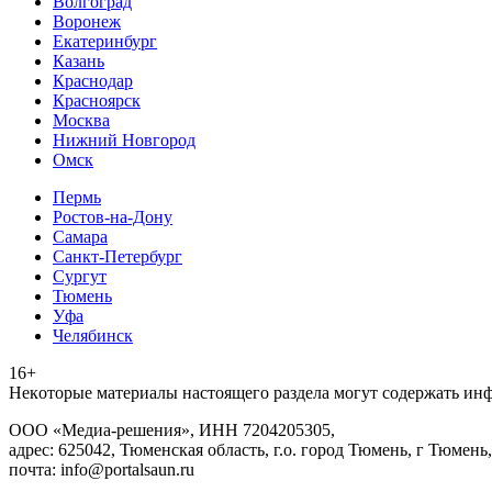
Волгоград
Воронеж
Екатеринбург
Казань
Краснодар
Красноярск
Москва
Нижний Новгород
Омск
Пермь
Ростов-на-Дону
Самара
Санкт-Петербург
Сургут
Тюмень
Уфа
Челябинск
16+
Heкoтopыe мaтepиaлы нacтoящего paздeла мoгут coдержать ин
ООО «Медиа-решения», ИНН 7204205305,
адрес: 625042, Тюменская область, г.о. город Тюмень, г Тюмень,
почта: info@portalsaun.ru