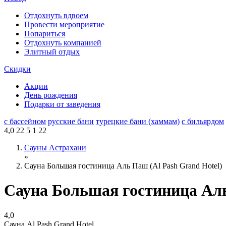
Отдохнуть вдвоем
Провести мероприятие
Попариться
Отдохнуть компанией
Элитный отдых
Скидки
Акции
День рождения
Подарки от заведения
с бассейном
русские бани
турецкие бани (хаммам)
с бильярдом
4,0
22
5
1
22
Сауны Астрахани
»
Сауна Большая гостиница Аль Паш (Al Pash Grand Hotel)
Сауна Большая гостиница Аль
4,0
Сауна Al Pash Grand Hotel