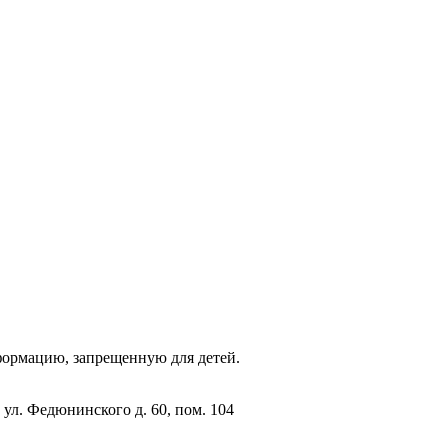
фopмaцию, зaпpeщeнную для дeтeй.
 ул. Федюнинского д. 60, пом. 104