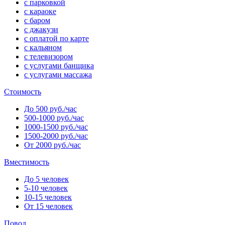
с парковкой
с караоке
с баром
с джакузи
с оплатой по карте
с кальяном
с телевизором
с услугами банщика
с услугами массажа
Стоимость
До 500 руб./час
500-1000 руб./час
1000-1500 руб./час
1500-2000 руб./час
От 2000 руб./час
Вместимость
До 5 человек
5-10 человек
10-15 человек
От 15 человек
Повод