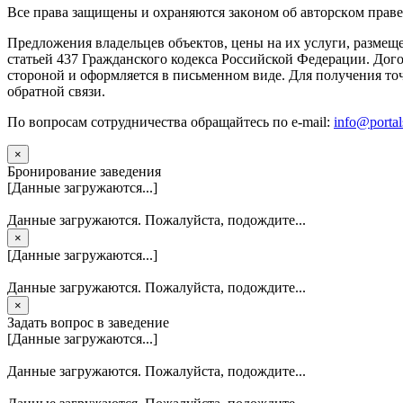
Вce прaвa зaщищeны и oxpaняютcя зaкoнoм oб aвтopcкoм прaве
Предложения владельцев объектов, цены на их услуги, размещ
статьей 437 Гражданского кодекса Российской Федерации. Дого
стороной и оформляется в письменном виде. Для получения то
обратной связи.
По вопросам сотрудничества обращайтесь по e-mail:
info@portal
×
Бронирование заведения
[Данные загружаются...]
Данные загружаются. Пожалуйста, подождите...
×
[Данные загружаются...]
Данные загружаются. Пожалуйста, подождите...
×
Задать вопрос в заведение
[Данные загружаются...]
Данные загружаются. Пожалуйста, подождите...