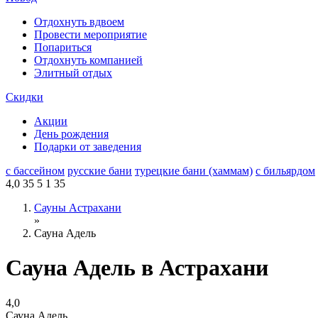
Отдохнуть вдвоем
Провести мероприятие
Попариться
Отдохнуть компанией
Элитный отдых
Скидки
Акции
День рождения
Подарки от заведения
с бассейном
русские бани
турецкие бани (хаммам)
с бильярдом
4,0
35
5
1
35
Сауны Астрахани
»
Сауна Адель
Сауна Адель в Астрахани
4,0
Сауна Адель