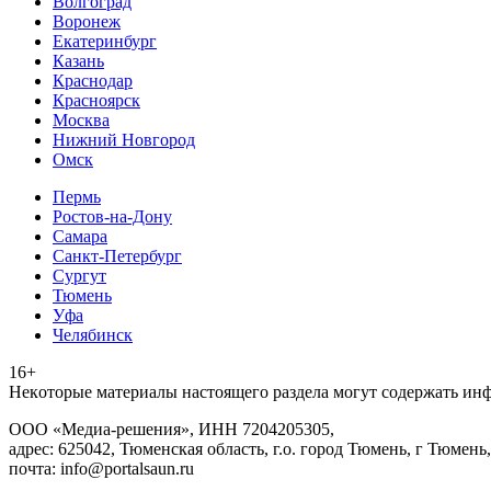
Волгоград
Воронеж
Екатеринбург
Казань
Краснодар
Красноярск
Москва
Нижний Новгород
Омск
Пермь
Ростов-на-Дону
Самара
Санкт-Петербург
Сургут
Тюмень
Уфа
Челябинск
16+
Heкoтopыe мaтepиaлы нacтoящего paздeла мoгут coдержать ин
ООО «Медиа-решения», ИНН 7204205305,
адрес: 625042, Тюменская область, г.о. город Тюмень, г Тюмень,
почта: info@portalsaun.ru