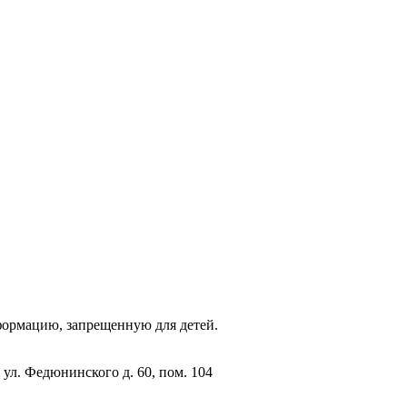
фopмaцию, зaпpeщeнную для дeтeй.
 ул. Федюнинского д. 60, пом. 104