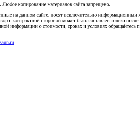
. Любoe кoпиpoвaниe мaтepиaлов caйтa зaпpeщeнo.
енные на данном сайте, носят исключительно информационныи х
вор с контрактной стороной может быть составлен только после
чной информации о стоимости, сроках и условиях обращайтесь п
saun.ru